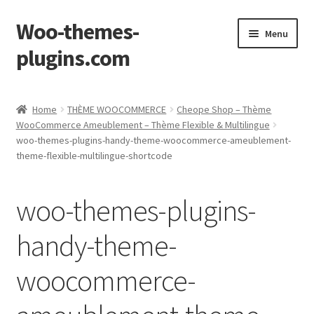
Woo-themes-
Skip
Skip
Menu
to
to
plugins.com
navigation
content
Home
Home
THÈME WOOCOMMERCE
Cheope Shop – Thème
WooCommerce Ameublement – Thème Flexible & Multilingue
woo-themes-plugins-handy-theme-woocommerce-ameublement-
theme-flexible-multilingue-shortcode
woo-themes-plugins-
handy-theme-
woocommerce-