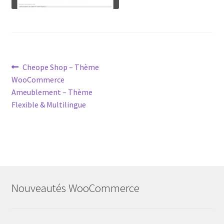
Post
Previous
Cheope Shop – Thème
post:
WooCommerce
navigation
Ameublement – Thème
Flexible & Multilingue
Nouveautés WooCommerce