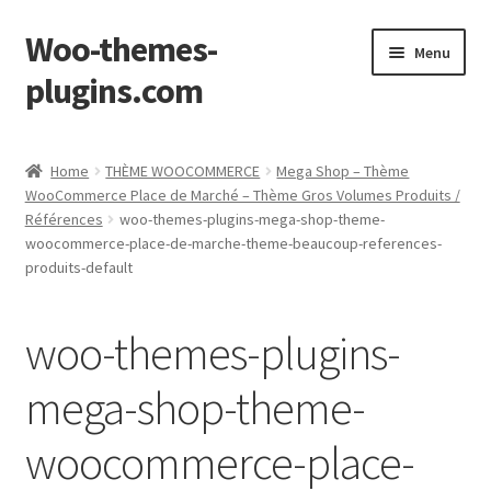
Woo-themes-
Skip
Skip
Menu
to
to
plugins.com
navigation
content
Home
Home
THÈME WOOCOMMERCE
Mega Shop – Thème
WooCommerce Place de Marché – Thème Gros Volumes Produits /
Références
woo-themes-plugins-mega-shop-theme-
woocommerce-place-de-marche-theme-beaucoup-references-
produits-default
woo-themes-plugins-
mega-shop-theme-
woocommerce-place-