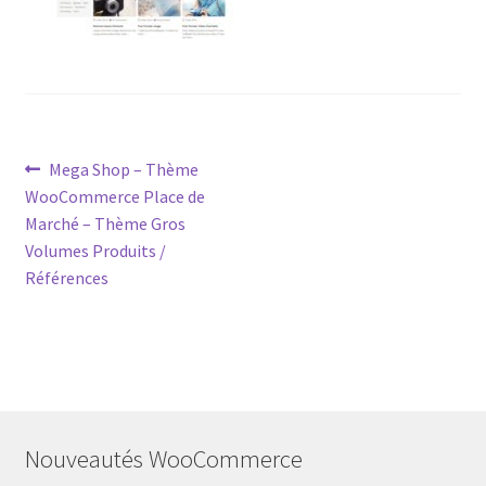
Post
Previous
Mega Shop – Thème
post:
WooCommerce Place de
navigation
Marché – Thème Gros
Volumes Produits /
Références
Nouveautés WooCommerce