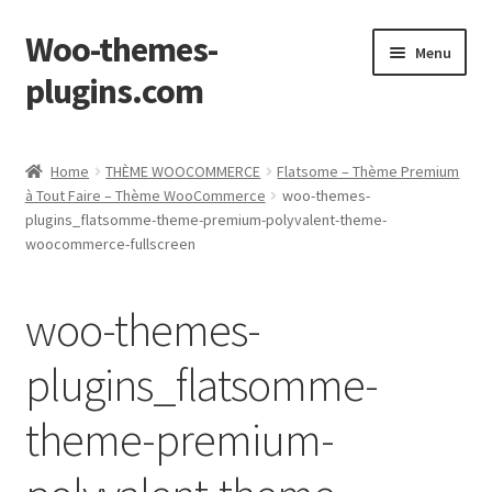
Woo-themes-
Skip
Skip
Menu
to
to
plugins.com
navigation
content
Home
Home
THÈME WOOCOMMERCE
Flatsome – Thème Premium
à Tout Faire – Thème WooCommerce
woo-themes-
plugins_flatsomme-theme-premium-polyvalent-theme-
woocommerce-fullscreen
woo-themes-
plugins_flatsomme-
theme-premium-