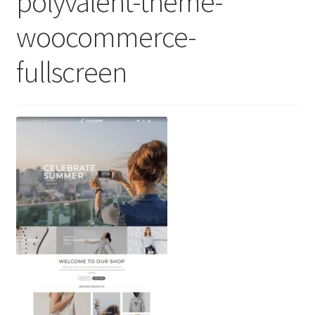
polyvalent-theme-
woocommerce-
fullscreen