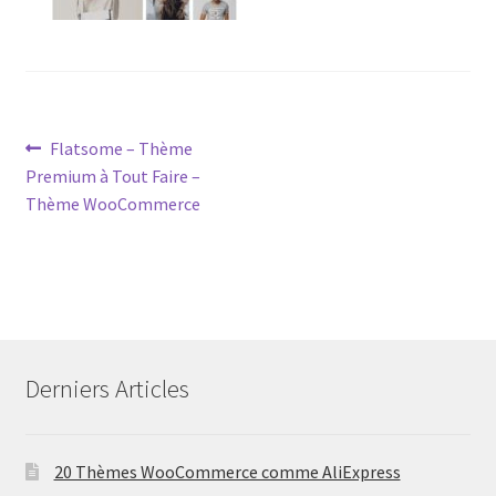
Post
Previous
Flatsome – Thème
post:
Premium à Tout Faire –
navigation
Thème WooCommerce
Derniers Articles
20 Thèmes WooCommerce comme AliExpress