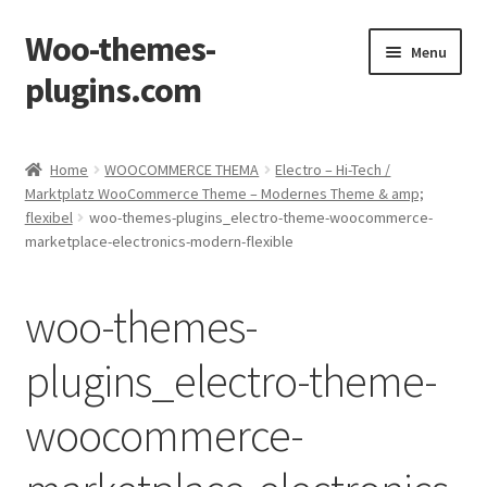
Woo-themes-
Skip
Skip
Menu
to
to
plugins.com
navigation
content
Home
Home
WOOCOMMERCE THEMA
Electro – Hi-Tech /
Marktplatz WooCommerce Theme – Modernes Theme & amp;
flexibel
woo-themes-plugins_electro-theme-woocommerce-
marketplace-electronics-modern-flexible
woo-themes-
plugins_electro-theme-
woocommerce-