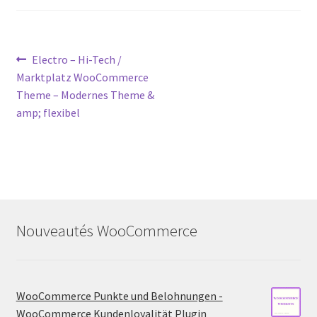
Post
Previous
Electro – Hi-Tech /
post:
Marktplatz WooCommerce
navigation
Theme – Modernes Theme &
amp; flexibel
Nouveautés WooCommerce
WooCommerce Punkte und Belohnungen -
WooCommerce Kundenloyalität Plugin