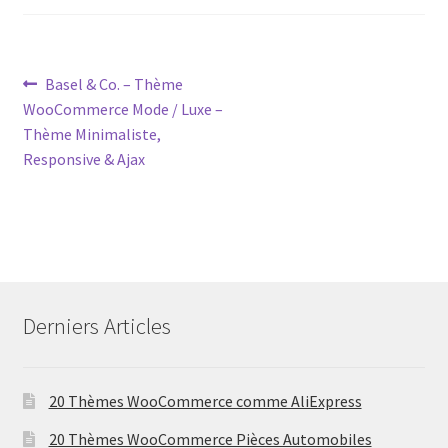
Post
Previous
Basel & Co. – Thème
post:
WooCommerce Mode / Luxe –
navigation
Thème Minimaliste,
Responsive & Ajax
Derniers Articles
20 Thèmes WooCommerce comme AliExpress
20 Thèmes WooCommerce Pièces Automobiles