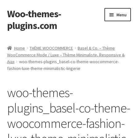
Woo-themes-
Skip
Skip
Menu
to
to
plugins.com
navigation
content
Home
Home
THÈME WOOCOMMERCE
Basel & Co. – Thème
WooCommerce Mode / Luxe – Thème Minimaliste, Responsive &
Ajax
woo-themes-plugins_basel-co-theme-woocommerce-
fashion-luxe-theme-minimalistic-lingerie
woo-themes-
plugins_basel-co-theme-
woocommerce-fashion-