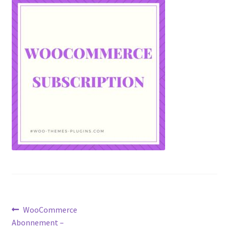
Post
Previous
WooCommerce
post:
Abonnement –