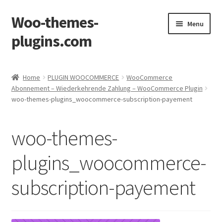
Woo-themes-
Skip
Skip
Menu
to
to
plugins.com
navigation
content
Home
Home
PLUGIN WOOCOMMERCE
WooCommerce
Abonnement – Wiederkehrende Zahlung – WooCommerce Plugin
woo-themes-plugins_woocommerce-subscription-payement
woo-themes-
plugins_woocommerce-
subscription-payement