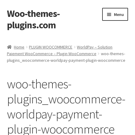
Woo-themes-
Skip
Skip
Menu
to
to
plugins.com
navigation
content
Home
Home
PLUGIN WOOCOMMERCE
WorldPay – Solution
Paiement WooCommerce – Plugin WooCommerce
woo-themes-
plugins_woocommerce-worldpay-payment-plugin-woocommerce
woo-themes-
plugins_woocommerce-
worldpay-payment-
plugin-woocommerce