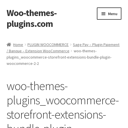
Woo-themes-
Skip
Skip
Menu
to
to
plugins.com
navigation
content
Home
Home
PLUGIN WOOCOMMERCE
Sage Pay – Plugin Paiement
/ Banque – Extension WooCommerce
woo-themes-
plugins_woocommerce-storefront-extensions-bundle-plugin-
woocommerce-2-2
woo-themes-
plugins_woocommerce-
storefront-extensions-