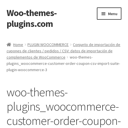
Woo-themes-
Skip
Skip
Menu
to
to
plugins.com
navigation
content
Home
Home
PLUGIN WOOCOMMERCE
Conjunto de importación de
cupones de clientes / pedidos / CSV: datos de importación de
complementos de WooCommerce
woo-themes-
plugins_woocommerce-customer-order-coupon-csv-import-suite-
plugin-woocommerce-3
woo-themes-
plugins_woocommerce-
customer-order-coupon-