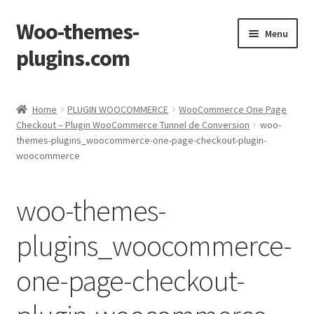
Woo-themes-
Skip
Skip
Menu
to
to
plugins.com
navigation
content
Home
Home
PLUGIN WOOCOMMERCE
WooCommerce One Page
Checkout – Plugin WooCommerce Tunnel de Conversion
woo-
themes-plugins_woocommerce-one-page-checkout-plugin-
woocommerce
woo-themes-
plugins_woocommerce-
one-page-checkout-