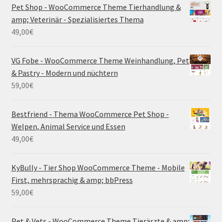
Pet Shop - WooCommerce Theme Tierhandlung &
amp; Veterinär - Spezialisiertes Thema
49,00
€
VG Fobe - WooCommerce Theme Weinhandlung, Pet
& Pastry - Modern und nüchtern
59,00
€
Bestfriend - Thema WooCommerce Pet Shop -
Welpen, Animal Service und Essen
49,00
€
KyBully - Tier Shop WooCommerce Theme - Mobile
First, mehrsprachig & amp; bbPress
59,00
€
Pet & Vets - WooCommerce Theme Tierärzte & amp;