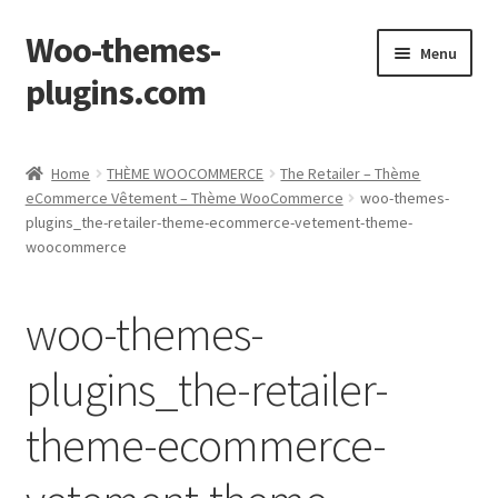
Woo-themes-
Skip
Skip
Menu
to
to
plugins.com
navigation
content
Home
Home
THÈME WOOCOMMERCE
The Retailer – Thème
eCommerce Vêtement – Thème WooCommerce
woo-themes-
plugins_the-retailer-theme-ecommerce-vetement-theme-
woocommerce
woo-themes-
plugins_the-retailer-
theme-ecommerce-