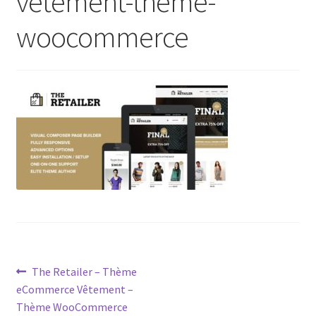
vetement-theme-
woocommerce
Post
Previous
The Retailer – Thème
post:
eCommerce Vêtement –
navigation
Thème WooCommerce