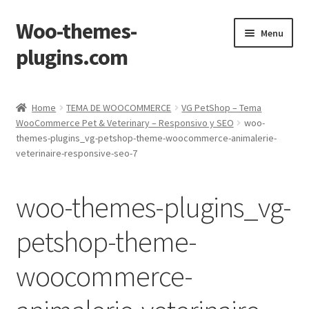
Woo-themes-
Skip
Skip
Menu
to
to
plugins.com
navigation
content
Home
Home
TEMA DE WOOCOMMERCE
VG PetShop – Tema
WooCommerce Pet & Veterinary – Responsivo y SEO
woo-
themes-plugins_vg-petshop-theme-woocommerce-animalerie-
veterinaire-responsive-seo-7
woo-themes-plugins_vg-
petshop-theme-
woocommerce-