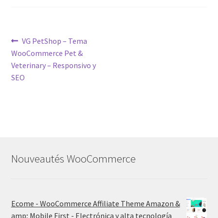
Post
Previous
VG PetShop – Tema
post:
WooCommerce Pet &
navigation
Veterinary – Responsivo y
SEO
Nouveautés WooCommerce
Ecome - WooCommerce Affiliate Theme Amazon &
amp; Mobile First - Electrónica y alta tecnología