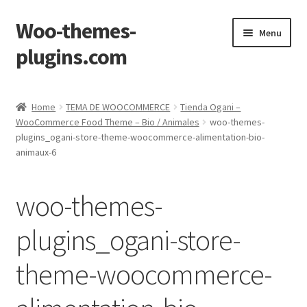
Woo-themes-
Skip
Skip
Menu
to
to
plugins.com
navigation
content
Home
Home
TEMA DE WOOCOMMERCE
Tienda Ogani –
WooCommerce Food Theme – Bio / Animales
woo-themes-
plugins_ogani-store-theme-woocommerce-alimentation-bio-
animaux-6
woo-themes-
plugins_ogani-store-
theme-woocommerce-