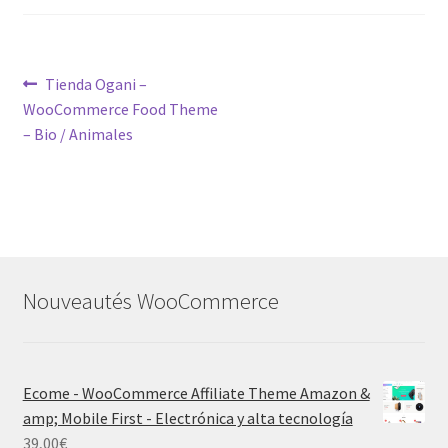
Post
Previous
Tienda Ogani –
post:
WooCommerce Food Theme
navigation
– Bio / Animales
Nouveautés WooCommerce
Ecome - WooCommerce Affiliate Theme Amazon &
amp; Mobile First - Electrónica y alta tecnología
39,00
€