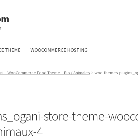
om
m
E THEME
WOOCOMMERCE HOSTING
ni – WooCommerce Food Theme – Bio / Animales
woo-themes-plugins_og
ns_ogani-store-theme-woo
animaux-4