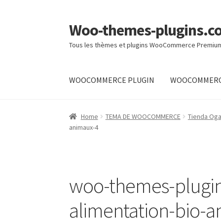
Woo-themes-plugins.c
Skip
Skip
to
to
Tous les thèmes et plugins WooCommerce Premiu
navigation
content
WOOCOMMERCE PLUGIN
WOOCOMMERC
Home
Home
TEMA DE WOOCOMMERCE
Tienda Oga
animaux-4
woo-themes-plugi
alimentation-bio-