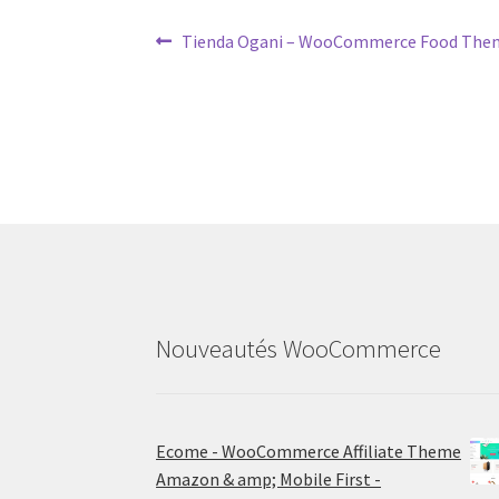
Post
Previous
Tienda Ogani – WooCommerce Food Theme
post:
navigation
Nouveautés WooCommerce
Ecome - WooCommerce Affiliate Theme
Amazon & amp; Mobile First -