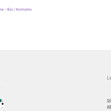
 – Bio / Animales
L
D
A