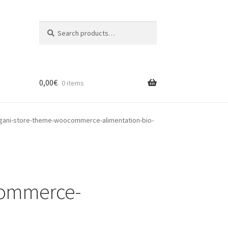
Search
Search
for:
0,00
€
0 items
ani-store-theme-woocommerce-alimentation-bio-
commerce-