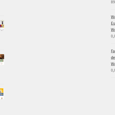
89
Wo
Es
W
0,
Fa
de
W
0,