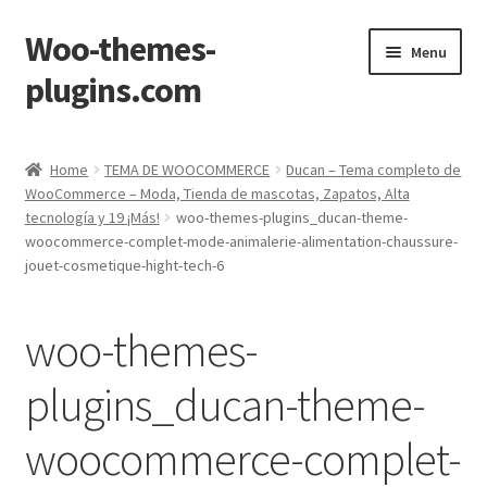
Woo-themes-
Skip
Skip
Menu
to
to
plugins.com
navigation
content
Home
Home
TEMA DE WOOCOMMERCE
Ducan – Tema completo de
WooCommerce – Moda, Tienda de mascotas, Zapatos, Alta
tecnología y 19 ¡Más!
woo-themes-plugins_ducan-theme-
woocommerce-complet-mode-animalerie-alimentation-chaussure-
jouet-cosmetique-hight-tech-6
woo-themes-
plugins_ducan-theme-
woocommerce-complet-