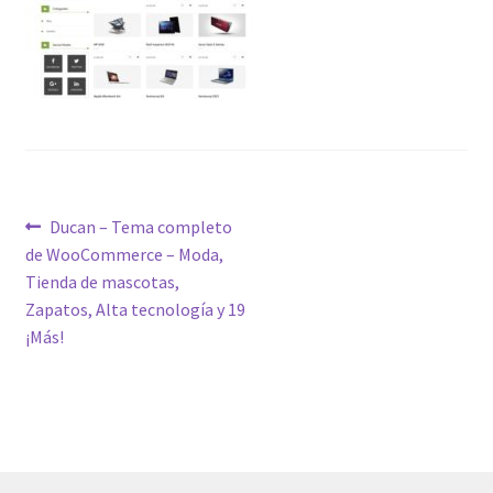
Post
Previous
Ducan – Tema completo
post:
de WooCommerce – Moda,
navigation
Tienda de mascotas,
Zapatos, Alta tecnología y 19
¡Más!