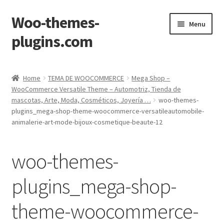
Woo-themes-
Skip
Skip
Menu
to
to
plugins.com
navigation
content
Home
Home
TEMA DE WOOCOMMERCE
Mega Shop –
WooCommerce Versatile Theme – Automotriz, Tienda de
mascotas, Arte, Moda, Cosméticos, Joyería …
woo-themes-
plugins_mega-shop-theme-woocommerce-versatileautomobile-
animalerie-art-mode-bijoux-cosmetique-beaute-12
woo-themes-
plugins_mega-shop-
theme-woocommerce-