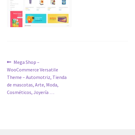
Post
Previous
Mega Shop –
post:
WooCommerce Versatile
navigation
Theme – Automotriz, Tienda
de mascotas, Arte, Moda,
Cosméticos, Joyería …