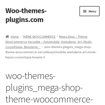
Woo-themes-
Skip
Skip
Menu
to
to
plugins.com
navigation
content
Home
Home
THÈME WOOCOMMERCE
Mega Shop – Thème
WooCommerce Versatile – Automobile, Animalerie, Art, Mode,
Cosmétique, Bijouterie…
woo-themes-plugins_mega-shop-
theme-woocommerce-versatileautomobile-animalerie-art-mode-
bijoux-cosmetique-beaute-5
woo-themes-
plugins_mega-shop-
theme-woocommerce-