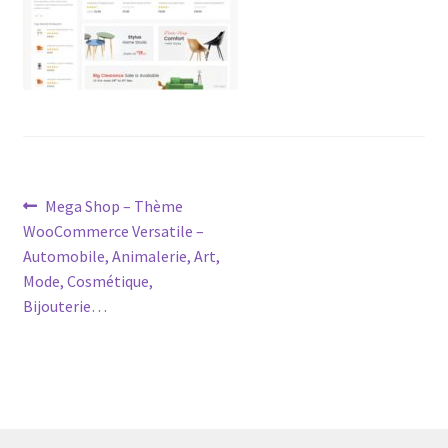
Post
Previous
Mega Shop – Thème
post:
WooCommerce Versatile –
navigation
Automobile, Animalerie, Art,
Mode, Cosmétique,
Bijouterie…