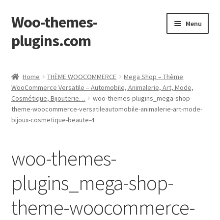
Woo-themes-
Skip
Skip
Menu
to
to
plugins.com
navigation
content
Home
Home
THÈME WOOCOMMERCE
Mega Shop – Thème
WooCommerce Versatile – Automobile, Animalerie, Art, Mode,
Cosmétique, Bijouterie…
woo-themes-plugins_mega-shop-
theme-woocommerce-versatileautomobile-animalerie-art-mode-
bijoux-cosmetique-beaute-4
woo-themes-
plugins_mega-shop-
theme-woocommerce-