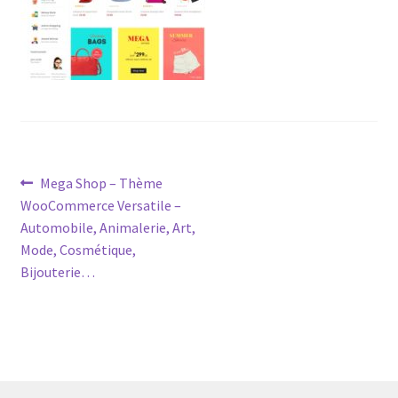
Post
Previous
Mega Shop – Thème
post:
WooCommerce Versatile –
navigation
Automobile, Animalerie, Art,
Mode, Cosmétique,
Bijouterie…