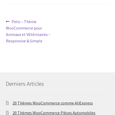
Post
Previous
Peto – Thème
post:
WooCommerce pour
navigation
Animaux et Vétérinaires –
Responsive & Simple
Derniers Articles
20 Thèmes WooCommerce comme AliExpress
20 Thèmes WooCommerce Pièces Automobiles