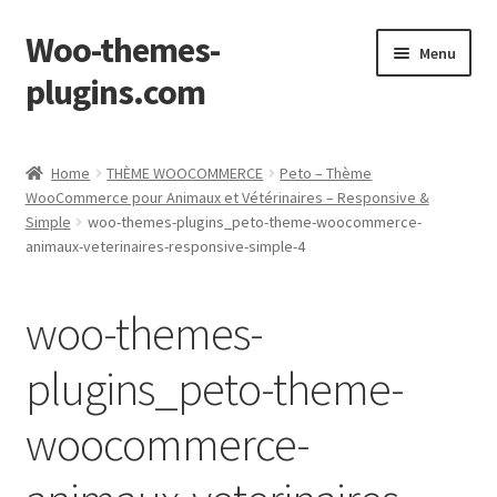
Woo-themes-
Skip
Skip
Menu
to
to
plugins.com
navigation
content
Home
Home
THÈME WOOCOMMERCE
Peto – Thème
WooCommerce pour Animaux et Vétérinaires – Responsive &
Simple
woo-themes-plugins_peto-theme-woocommerce-
animaux-veterinaires-responsive-simple-4
woo-themes-
plugins_peto-theme-
woocommerce-