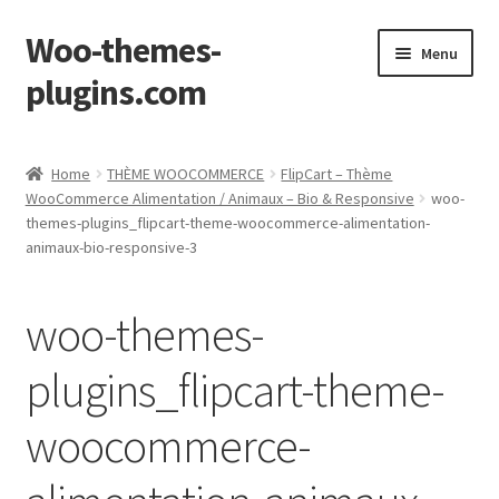
Woo-themes-
Skip
Skip
Menu
to
to
plugins.com
navigation
content
Home
Home
THÈME WOOCOMMERCE
FlipCart – Thème
WooCommerce Alimentation / Animaux – Bio & Responsive
woo-
themes-plugins_flipcart-theme-woocommerce-alimentation-
animaux-bio-responsive-3
woo-themes-
plugins_flipcart-theme-
woocommerce-