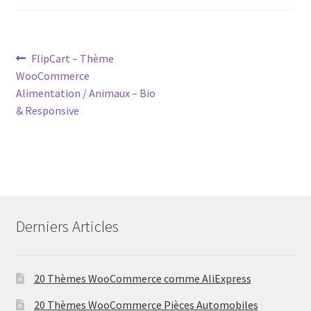
Post
Previous
FlipCart – Thème
post:
WooCommerce
navigation
Alimentation / Animaux – Bio
& Responsive
Derniers Articles
20 Thèmes WooCommerce comme AliExpress
20 Thèmes WooCommerce Pièces Automobiles