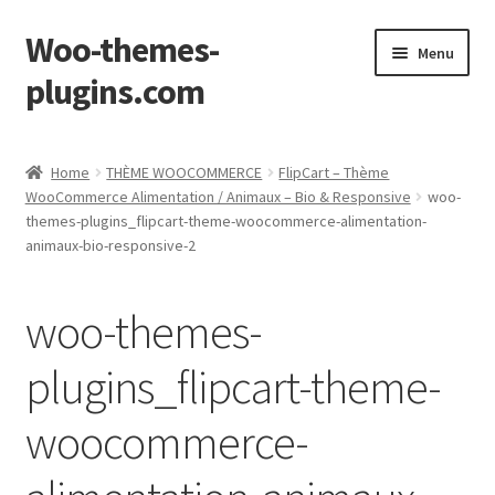
Woo-themes-
Skip
Skip
Menu
to
to
plugins.com
navigation
content
Home
Home
THÈME WOOCOMMERCE
FlipCart – Thème
WooCommerce Alimentation / Animaux – Bio & Responsive
woo-
themes-plugins_flipcart-theme-woocommerce-alimentation-
animaux-bio-responsive-2
woo-themes-
plugins_flipcart-theme-
woocommerce-