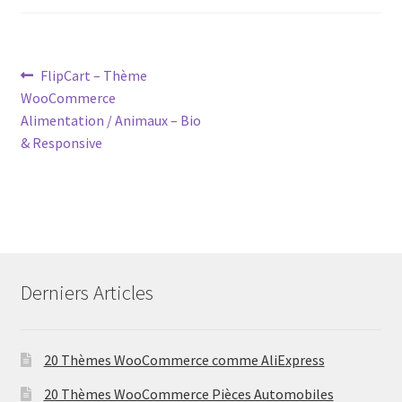
Post
Previous
FlipCart – Thème
post:
WooCommerce
navigation
Alimentation / Animaux – Bio
& Responsive
Derniers Articles
20 Thèmes WooCommerce comme AliExpress
20 Thèmes WooCommerce Pièces Automobiles