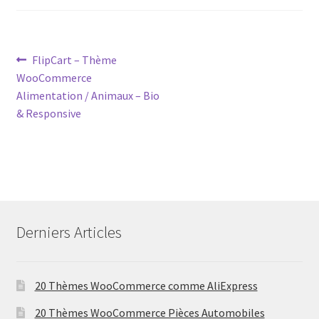
Post
Previous
FlipCart – Thème
post:
WooCommerce
navigation
Alimentation / Animaux – Bio
& Responsive
Derniers Articles
20 Thèmes WooCommerce comme AliExpress
20 Thèmes WooCommerce Pièces Automobiles