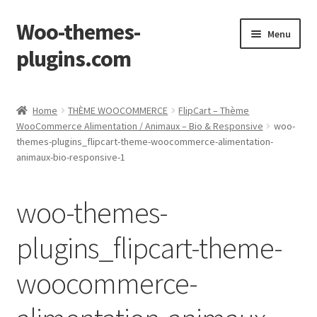
Woo-themes-
Skip
Skip
Menu
to
to
plugins.com
navigation
content
Home
Home
THÈME WOOCOMMERCE
FlipCart – Thème
WooCommerce Alimentation / Animaux – Bio & Responsive
woo-
themes-plugins_flipcart-theme-woocommerce-alimentation-
animaux-bio-responsive-1
woo-themes-
plugins_flipcart-theme-
woocommerce-