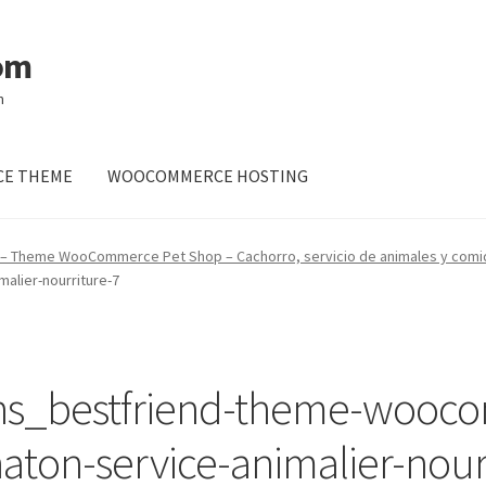
om
m
E THEME
WOOCOMMERCE HOSTING
 – Theme WooCommerce Pet Shop – Cachorro, servicio de animales y comi
alier-nourriture-7
ns_bestfriend-theme-wooc
haton-service-animalier-nour