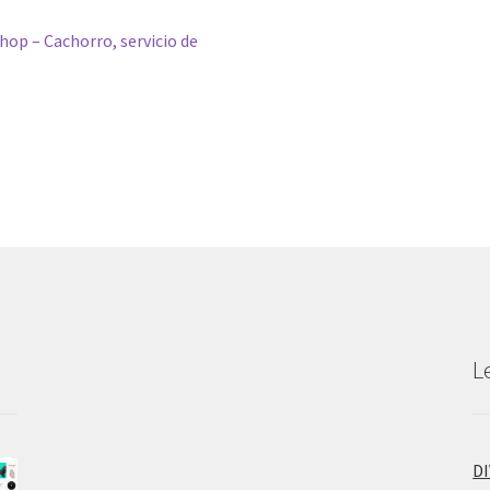
p – Cachorro, servicio de
L
D