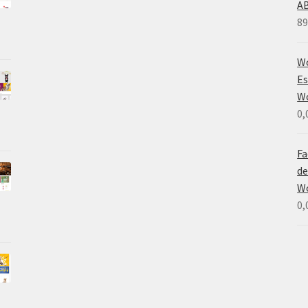
A
89
Wo
Es
W
0,
Fa
de
W
0,