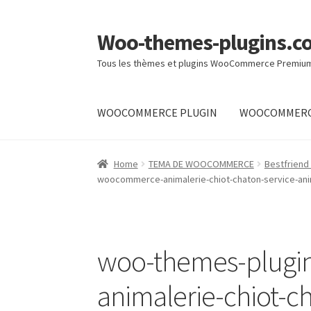
Woo-themes-plugins.c
Skip
Skip
to
to
Tous les thèmes et plugins WooCommerce Premiu
navigation
content
WOOCOMMERCE PLUGIN
WOOCOMMERC
Home
Home
TEMA DE WOOCOMMERCE
Bestfriend
woocommerce-animalerie-chiot-chaton-service-anim
woo-themes-plugi
animalerie-chiot-c