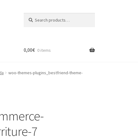
Search
Search
for:
0,00
€
0 items
da
woo-themes-plugins_bestfriend-theme-
ommerce-
riture-7