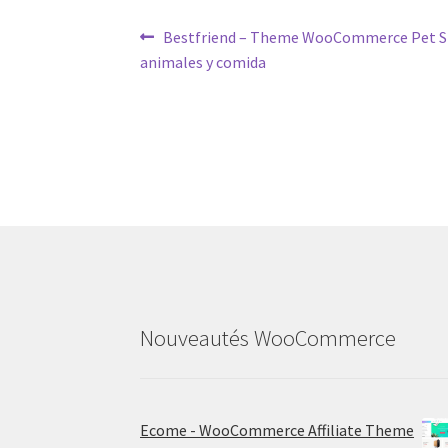
Post
Previous
Bestfriend – Theme WooCommerce Pet Sho
post:
animales y comida
navigation
Nouveautés WooCommerce
Ecome - WooCommerce Affiliate Theme