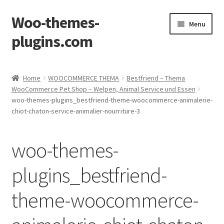
Woo-themes-
Skip
Skip
Menu
to
to
plugins.com
navigation
content
Home
Home
WOOCOMMERCE THEMA
Bestfriend – Thema
WooCommerce Pet Shop – Welpen, Animal Service und Essen
woo-themes-plugins_bestfriend-theme-woocommerce-animalerie-
chiot-chaton-service-animalier-nourriture-3
woo-themes-
plugins_bestfriend-
theme-woocommerce-