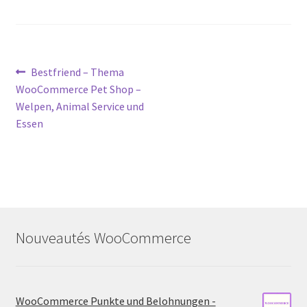
Post
Previous
Bestfriend – Thema
post:
WooCommerce Pet Shop –
navigation
Welpen, Animal Service und
Essen
Nouveautés WooCommerce
WooCommerce Punkte und Belohnungen -