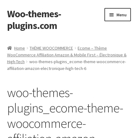
Woo-themes-
Skip
Skip
Menu
to
to
plugins.com
navigation
content
Home
Home
THÈME WOOCOMMERCE
Ecome – Thème
WooCommerce Affiliation Amazon & Mobile First – Électronique &
High-Tech
woo-themes-plugins_ecome-theme-woocommerce-
affiliation-amazon-electronique-high-tech-6
woo-themes-
plugins_ecome-theme-
woocommerce-