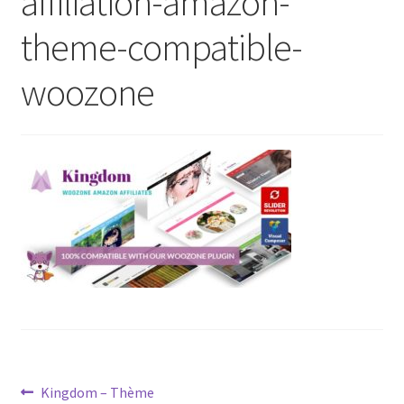
affiliation-amazon-
theme-compatible-
woozone
Post
Previous
Kingdom – Thème