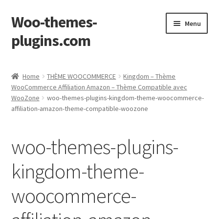
Woo-themes-
Skip
Skip
Menu
to
to
plugins.com
navigation
content
Home
Home
THÈME WOOCOMMERCE
Kingdom – Thème
WooCommerce Affiliation Amazon – Thème Compatible avec
WooZone
woo-themes-plugins-kingdom-theme-woocommerce-
affiliation-amazon-theme-compatible-woozone
woo-themes-plugins-
kingdom-theme-
woocommerce-