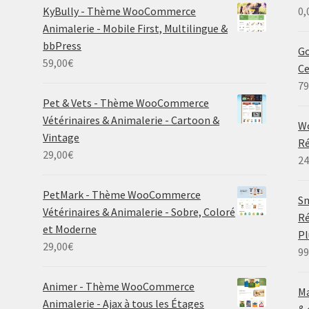
KyBully - Thème WooCommerce
0,
Animalerie - Mobile First, Multilingue &
bbPress
Go
59,00
€
C
79
Pet & Vets - Thème WooCommerce
Vétérinaires & Animalerie - Cartoon &
W
Vintage
Ré
29,00
€
24
PetMark - Thème WooCommerce
Sm
Vétérinaires & Animalerie - Sobre, Coloré
Ré
et Moderne
P
29,00
€
99
Animer - Thème WooCommerce
Ma
Animalerie - Ajax à tous les Étages
& 