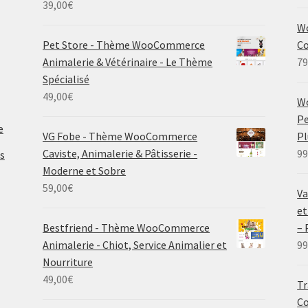
39,00
€
Wo
Pet Store - Thème WooCommerce
Co
Animalerie & Vétérinaire - Le Thème
79
Spécialisé
49,00
€
W
Pe
e
VG Fobe - Thème WooCommerce
P
Caviste, Animalerie & Pâtisserie -
99
s
Moderne et Sobre
59,00
€
Va
et
Bestfriend - Thème WooCommerce
–
Animalerie - Chiot, Service Animalier et
99
Nourriture
49,00
€
Tr
C