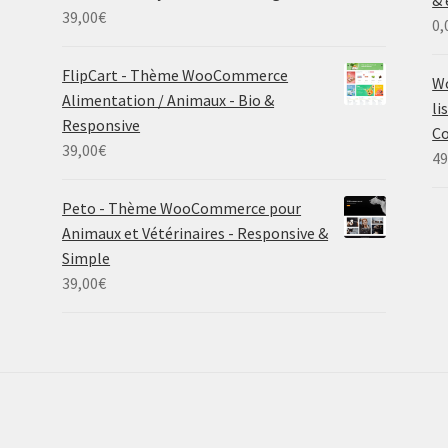
39,00
€
0,
FlipCart - Thème WooCommerce
Wo
Alimentation / Animaux - Bio &
li
Responsive
Co
39,00
€
49
Peto - Thème WooCommerce pour
Animaux et Vétérinaires - Responsive &
Simple
39,00
€