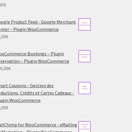
00
€
ogle Product Feed - Google Merchant
enter – Plugin WooCommerce
,00
€
ooCommerce Bookings – Plugin
servation – Plugin WooCommerce
9,00
€
art Coupons - Gestion des
ductions, Crédits et Cartes Cadeaux -
lugin WooCommerce
,00
€
ilChimp for WooCommerce - eMailing
eMarketing – Plugin WooCommerce