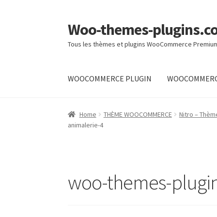
Woo-themes-plugins.c
Skip
Skip
to
to
Tous les thèmes et plugins WooCommerce Premiu
navigation
content
WOOCOMMERCE PLUGIN
WOOCOMMERC
Home
Home
THÈME WOOCOMMERCE
Nitro – Thè
animalerie-4
woo-themes-plugi