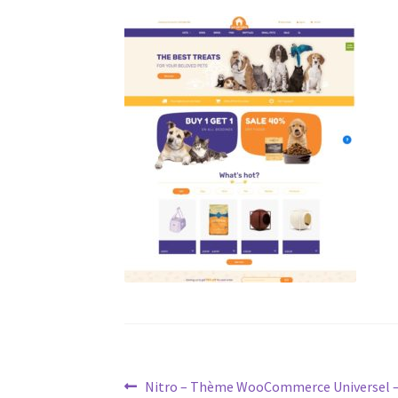
Post
Previous
Nitro – Thème WooCommerce Universel –