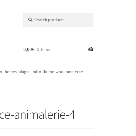
Search
Search
for:
0,00
€
0 items
o-themes-plugins-nitro-theme-woocommerce-
e-animalerie-4