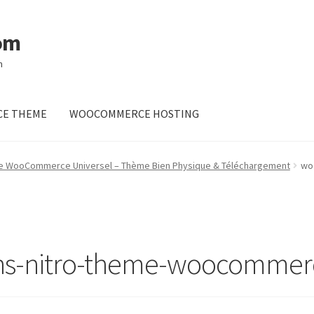
om
m
E THEME
WOOCOMMERCE HOSTING
me WooCommerce Universel – Thème Bien Physique & Téléchargement
wo
ns-nitro-theme-woocommerc