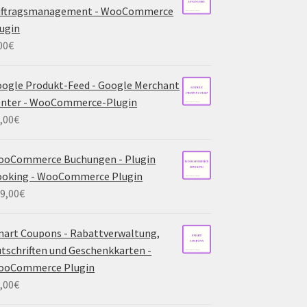
uftragsmanagement - WooCommerce
ugin
00
€
ogle Produkt-Feed - Google Merchant
enter - WooCommerce-Plugin
,00
€
ooCommerce Buchungen - Plugin
ooking - WooCommerce Plugin
9,00
€
art Coupons - Rabattverwaltung,
tschriften und Geschenkkarten -
ooCommerce Plugin
,00
€