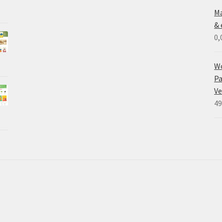
Ma
& 
0,
W
Pa
V
49