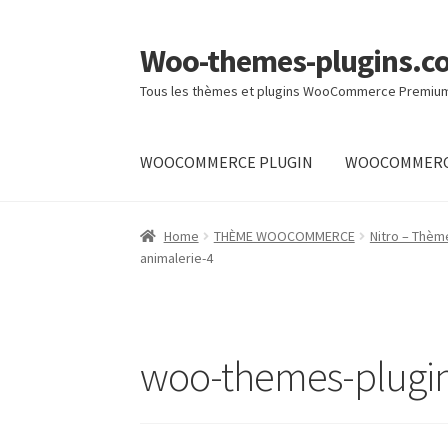
Woo-themes-plugins.c
Skip
Skip
to
to
Tous les thèmes et plugins WooCommerce Premiu
navigation
content
WOOCOMMERCE PLUGIN
WOOCOMMERC
Home
Home
THÈME WOOCOMMERCE
Nitro – Thè
animalerie-4
woo-themes-plugi