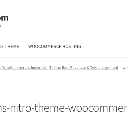
om
m
E THEME
WOOCOMMERCE HOSTING
me WooCommerce Universel – Thème Bien Physique & Téléchargement
wo
ns-nitro-theme-woocommerc