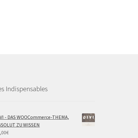
es Indispensables
IVI - DAS WOOCommerce-THEMA,
BSOLUT ZU WISSEN
,00
€