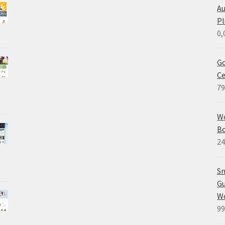
A
Pl
0,
Go
C
79
W
B
24
Sm
Gu
W
99