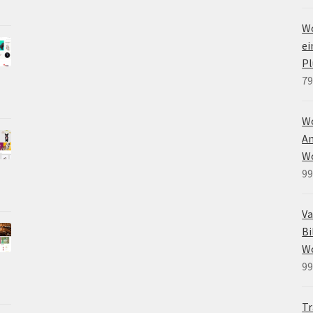
Wo
e
Pl
79
W
An
W
99
Va
Bi
W
99
Tr