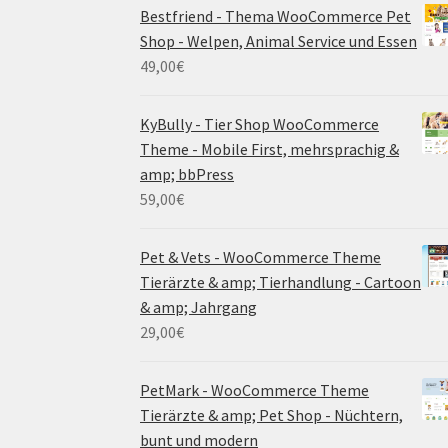
Bestfriend - Thema WooCommerce Pet
Shop - Welpen, Animal Service und Essen
49,00
€
KyBully - Tier Shop WooCommerce
Theme - Mobile First, mehrsprachig &
amp; bbPress
59,00
€
Pet & Vets - WooCommerce Theme
Tierärzte & amp; Tierhandlung - Cartoon
& amp; Jahrgang
29,00
€
PetMark - WooCommerce Theme
Tierärzte & amp; Pet Shop - Nüchtern,
bunt und modern