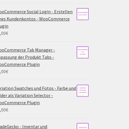
oCommerce Social Login - Erstellen
ines Kundenkontos - WooCommerce
ugin
,00
€
ooCommerce Tab Manager -
passung der Produkt Tabs -
ooCommerce Plugin
,00
€
riation Swatches und Fotos - Farbe und
lder als Variation Selector -
ooCommerce Plugin
,00
€
adeGecko - Inventar und