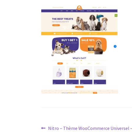
Post
Previous
Nitro – Thème WooCommerce Universel –