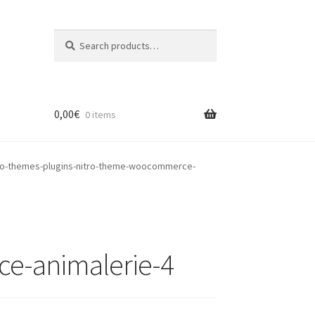
Search
Search
for:
0,00
€
0 items
o-themes-plugins-nitro-theme-woocommerce-
e-animalerie-4