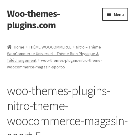
Woo-themes-
Skip
Skip
Menu
to
to
plugins.com
navigation
content
Home
Home
THÈME WOOCOMMERCE
Nitro – Thème
WooCommerce Universel – Thème Bien Physique &
Téléchargement
woo-themes-plugins-nitro-theme-
woocommerce-magasin-sport-5
woo-themes-plugins-
nitro-theme-
woocommerce-magasin-