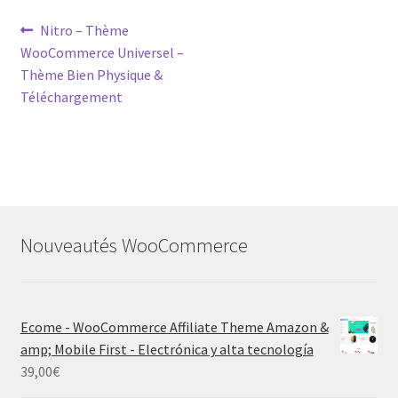
Post
Previous
Nitro – Thème
post:
WooCommerce Universel –
navigation
Thème Bien Physique &
Téléchargement
Nouveautés WooCommerce
Ecome - WooCommerce Affiliate Theme Amazon &
amp; Mobile First - Electrónica y alta tecnología
39,00
€