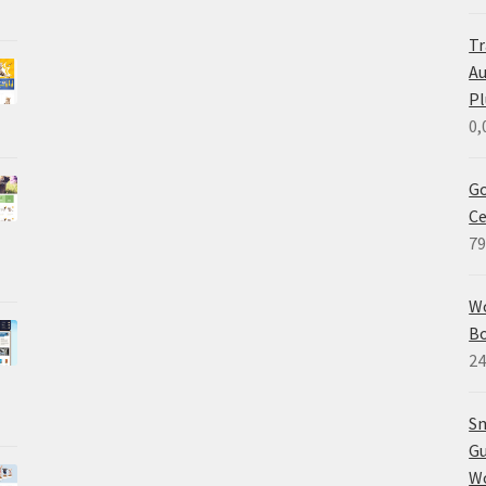
Tr
A
Pl
0,
Go
C
79
W
B
24
Sm
Gu
W