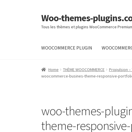
Woo-themes-plugins.c
Skip
Skip
to
to
Tous les thèmes et plugins WooCommerce Premiu
navigation
content
WOOCOMMERCE PLUGIN
WOOCOMMERC
Home
Home
THÈME WOOCOMMERCE
Propulsion 
woocommerce-busines-theme-responsive-portfoli
woo-themes-plugi
theme-responsive-