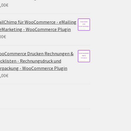
,00
€
ilChimp für WooCommerce - eMailing
eMarketing - WooCommerce Plugin
00
€
ooCommerce Drucken Rechnungen &
cklisten - Rechnungsdruck und
erpackung - WooCommerce Plugin
,00
€