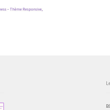
ess – Thème Responsive,
L
D