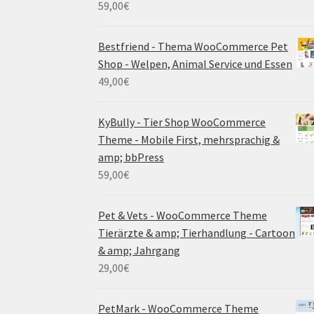
59,00
€
Bestfriend - Thema WooCommerce Pet
Shop - Welpen, Animal Service und Essen
49,00
€
KyBully - Tier Shop WooCommerce
Theme - Mobile First, mehrsprachig &
amp; bbPress
59,00
€
Pet & Vets - WooCommerce Theme
Tierärzte & amp; Tierhandlung - Cartoon
& amp; Jahrgang
29,00
€
PetMark - WooCommerce Theme