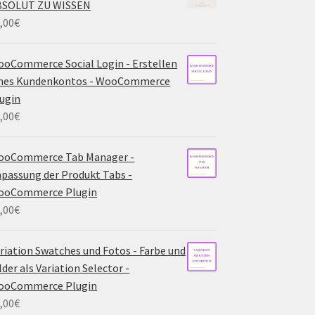
BSOLUT ZU WISSEN
,00
€
oCommerce Social Login - Erstellen
ines Kundenkontos - WooCommerce
ugin
,00
€
ooCommerce Tab Manager -
passung der Produkt Tabs -
ooCommerce Plugin
,00
€
riation Swatches und Fotos - Farbe und
lder als Variation Selector -
ooCommerce Plugin
,00
€