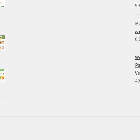
99
Ma
& 
0,
W
Pa
V
49