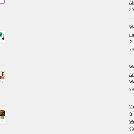
A
89
Wo
e
Pl
79
W
An
W
99
Va
Bi
W
99