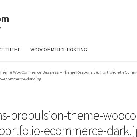
om
m
E THEME
WOOCOMMERCE HOSTING
– Thème WooCommerce Business – Thème Responsive, Portfolio et eComm
o-ecommerce-dark.jpg
ns-propulsion-theme-wooc
portfolio-ecommerce-dark.j