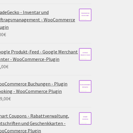
adeGecko - Inventar und
uftragsmanagement - WooCommerce
ugin
00
€
ogle Produkt-Feed - Google Merchant
enter - WooCommerce-Plugin
,00
€
ooCommerce Buchungen - Plugin
ooking - WooCommerce Plugin
9,00
€
art Coupons - Rabattverwaltung,
tschriften und Geschenkkarten -
ooCommerce Plugin