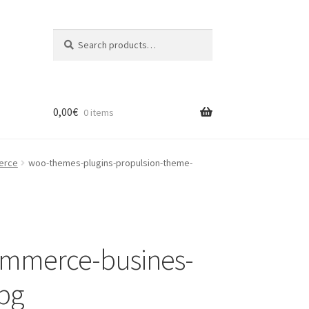
Search
Search
for:
0,00
€
0 items
erce
woo-themes-plugins-propulsion-theme-
ommerce-busines-
pg