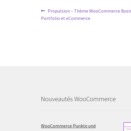
Post
Previous
Propulsion – Thème WooCommerce Busin
post:
Portfolio et eCommerce
navigation
Nouveautés WooCommerce
WooCommerce Punkte und