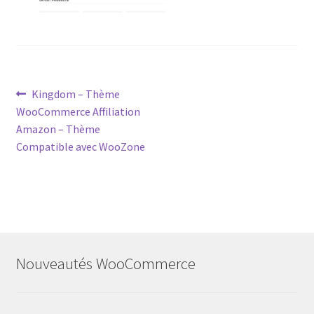
Post
Previous
Kingdom – Thème
post:
WooCommerce Affiliation
navigation
Amazon – Thème
Compatible avec WooZone
Nouveautés WooCommerce