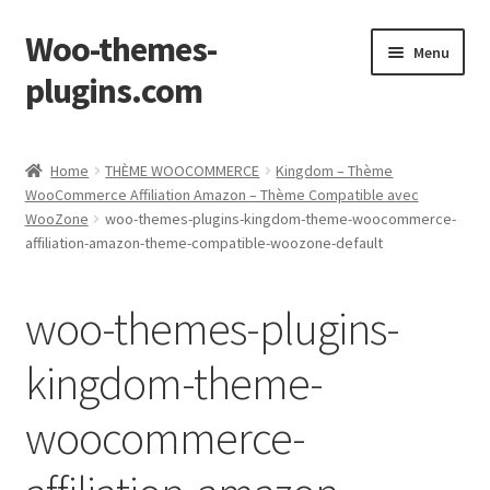
Woo-themes-
Skip
Skip
Menu
to
to
plugins.com
navigation
content
Home
Home
THÈME WOOCOMMERCE
Kingdom – Thème
WooCommerce Affiliation Amazon – Thème Compatible avec
WooZone
woo-themes-plugins-kingdom-theme-woocommerce-
affiliation-amazon-theme-compatible-woozone-default
woo-themes-plugins-
kingdom-theme-
woocommerce-