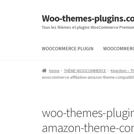
Woo-themes-plugins.c
Skip
Skip
to
to
Tous les thèmes et plugins WooCommerce Premiu
navigation
content
WOOCOMMERCE PLUGIN
WOOCOMMERC
Home
Home
THÈME WOOCOMMERCE
Kingdom – T
woocommerce-affiliation-amazon-theme-compatibl
woo-themes-plugin
amazon-theme-com