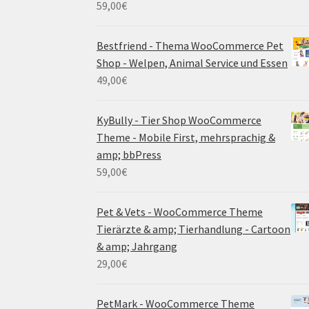
59,00
€
Bestfriend - Thema WooCommerce Pet
Shop - Welpen, Animal Service und Essen
49,00
€
KyBully - Tier Shop WooCommerce
Theme - Mobile First, mehrsprachig &
amp; bbPress
59,00
€
Pet & Vets - WooCommerce Theme
Tierärzte & amp; Tierhandlung - Cartoon
& amp; Jahrgang
29,00
€
PetMark - WooCommerce Theme