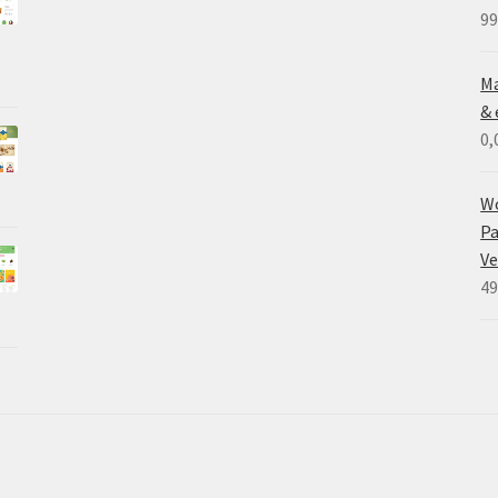
99
Ma
& 
0,
W
Pa
V
49