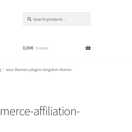
Search
Search
for:
0,00
€
0 items
e
woo-themes-plugins-kingdom-theme-
rce-affiliation-