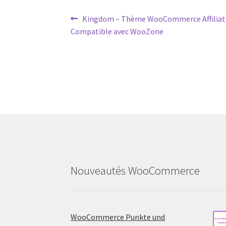
Post
Previous
Kingdom – Thème WooCommerce Affilia
post:
Compatible avec WooZone
navigation
Nouveautés WooCommerce
WooCommerce Punkte und