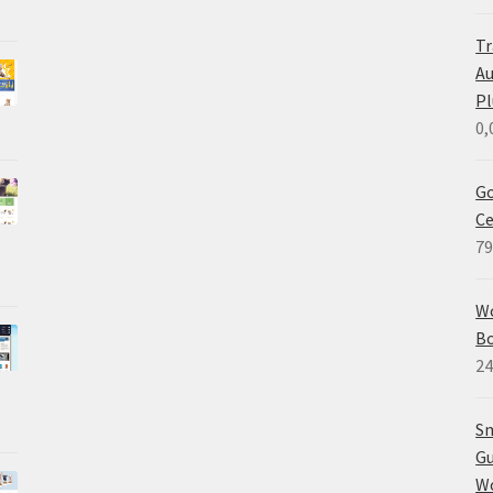
Tr
A
Pl
0,
Go
C
79
W
B
24
Sm
Gu
W