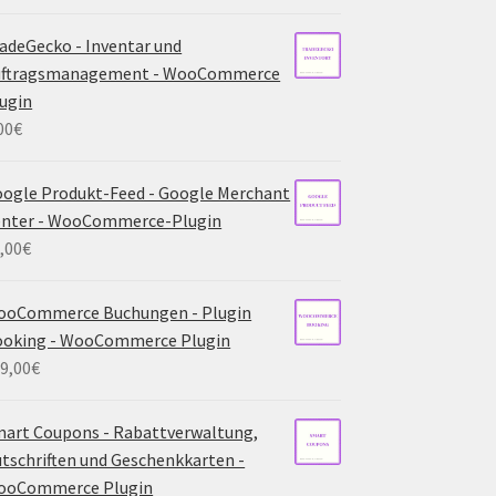
adeGecko - Inventar und
uftragsmanagement - WooCommerce
ugin
00
€
ogle Produkt-Feed - Google Merchant
enter - WooCommerce-Plugin
,00
€
ooCommerce Buchungen - Plugin
ooking - WooCommerce Plugin
9,00
€
art Coupons - Rabattverwaltung,
tschriften und Geschenkkarten -
ooCommerce Plugin