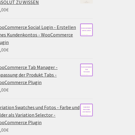
BSOLUT ZU WISSEN
,00
€
oCommerce Social Login - Erstellen
ines Kundenkontos - WooCommerce
ugin
,00
€
ooCommerce Tab Manager -
passung der Produkt Tabs -
ooCommerce Plugin
,00
€
riation Swatches und Fotos - Farbe und
lder als Variation Selector -
ooCommerce Plugin
,00
€