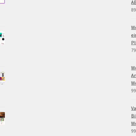
A
89
Wo
e
Pl
79
W
An
W
99
Va
Bi
W
99