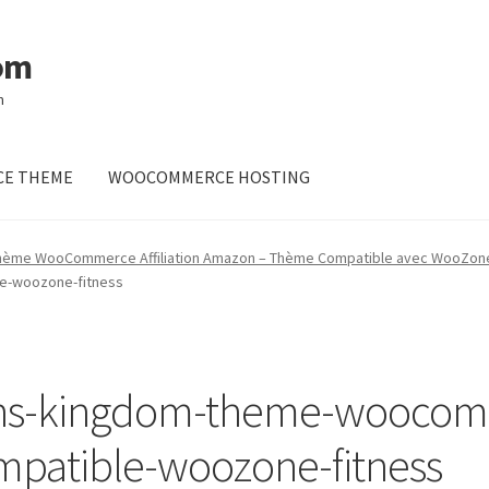
om
m
E THEME
WOOCOMMERCE HOSTING
hème WooCommerce Affiliation Amazon – Thème Compatible avec WooZon
e-woozone-fitness
s-kingdom-theme-woocomme
patible-woozone-fitness