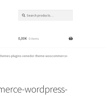
Search
Search
for:
0,00
€
0 items
themes-plugins-venedor-theme-woocommerce-
merce-wordpress-