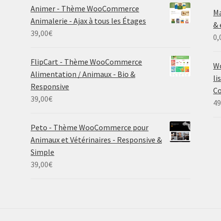
Animer - Thème WooCommerce
Ma
Animalerie - Ajax à tous les Étages
& 
39,00
€
0,
FlipCart - Thème WooCommerce
Wo
Alimentation / Animaux - Bio &
li
Responsive
Co
39,00
€
49
Peto - Thème WooCommerce pour
Animaux et Vétérinaires - Responsive &
Simple
39,00
€