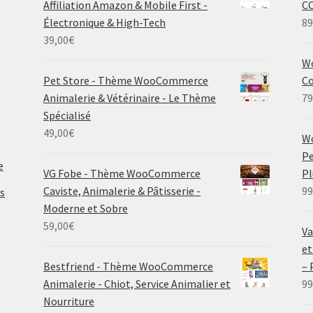
Affiliation Amazon & Mobile First -
C
Électronique & High-Tech
89
39,00
€
Wo
Pet Store - Thème WooCommerce
Co
Animalerie & Vétérinaire - Le Thème
79
Spécialisé
49,00
€
W
Pe
e
VG Fobe - Thème WooCommerce
P
Caviste, Animalerie & Pâtisserie -
99
s
Moderne et Sobre
59,00
€
Va
et
Bestfriend - Thème WooCommerce
–
Animalerie - Chiot, Service Animalier et
99
Nourriture