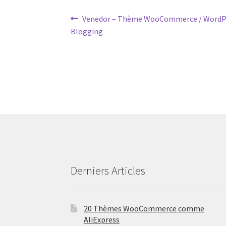
Post
Previous
Venedor – Thème WooCommerce / WordP
post:
Blogging
navigation
Derniers Articles
20 Thèmes WooCommerce comme
AliExpress