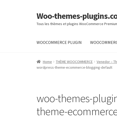
Woo-themes-plugins.c
Skip
Skip
to
to
Tous les thèmes et plugins WooCommerce Premiu
navigation
content
WOOCOMMERCE PLUGIN
WOOCOMMERC
Home
Home
THÈME WOOCOMMERCE
Venedor – T
wordpress-theme-ecommerce-blogging-default
woo-themes-plugi
theme-ecommerce-