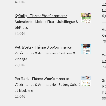
49,00
€
Tr
C
KyBully - Thème WooCommerce
0,
Animalerie - Mobile First, Multilingue &
bbPress
Go
59,00
€
C
79
Pet & Vets - Thème WooCommerce
Vétérinaires & Animalerie - Cartoon &
W
Vintage
Ré
29,00
€
24
PetMark - Thème WooCommerce
Sm
Vétérinaires & Animalerie - Sobre, Coloré
Ré
et Moderne
P
29,00
€
99