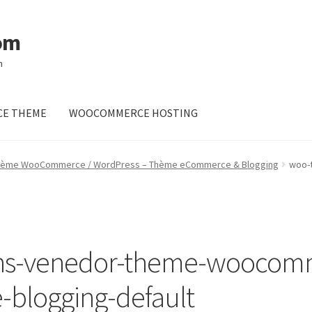
om
m
E THEME
WOOCOMMERCE HOSTING
hème WooCommerce / WordPress – Thème eCommerce & Blogging
woo-
ns-venedor-theme-woocom
blogging-default