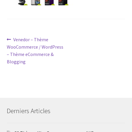
Post
Previous
Venedor – Thème
post:
WooCommerce / WordPress
navigation
– Thème eCommerce &
Blogging
Derniers Articles