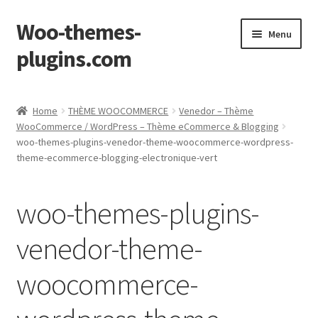
Woo-themes-
Skip
Skip
Menu
to
to
plugins.com
navigation
content
Home
Home
THÈME WOOCOMMERCE
Venedor – Thème
WooCommerce / WordPress – Thème eCommerce & Blogging
woo-themes-plugins-venedor-theme-woocommerce-wordpress-
theme-ecommerce-blogging-electronique-vert
woo-themes-plugins-
venedor-theme-
woocommerce-