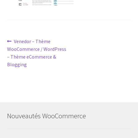
Post
Previous
Venedor – Thème
post:
WooCommerce / WordPress
navigation
– Thème eCommerce &
Blogging
Nouveautés WooCommerce