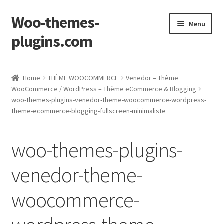
Woo-themes-
Skip
Skip
Menu
to
to
plugins.com
navigation
content
Home
Home
THÈME WOOCOMMERCE
Venedor – Thème
WooCommerce / WordPress – Thème eCommerce & Blogging
woo-themes-plugins-venedor-theme-woocommerce-wordpress-
theme-ecommerce-blogging-fullscreen-minimaliste
woo-themes-plugins-
venedor-theme-
woocommerce-