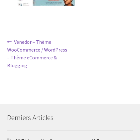
Post
Previous
Venedor – Thème
post:
WooCommerce / WordPress
navigation
– Thème eCommerce &
Blogging
Derniers Articles