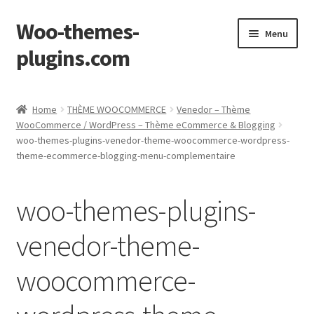
Woo-themes-
Skip
Skip
Menu
to
to
plugins.com
navigation
content
Home
Home
THÈME WOOCOMMERCE
Venedor – Thème
WooCommerce / WordPress – Thème eCommerce & Blogging
woo-themes-plugins-venedor-theme-woocommerce-wordpress-
theme-ecommerce-blogging-menu-complementaire
woo-themes-plugins-
venedor-theme-
woocommerce-