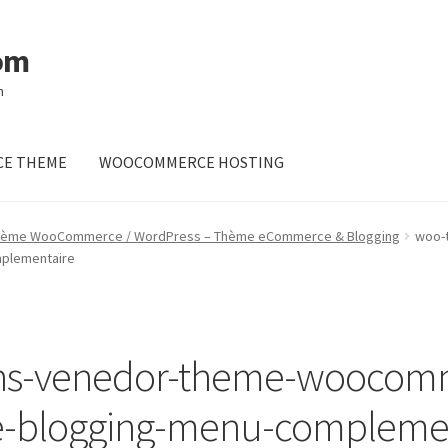
om
m
E THEME
WOOCOMMERCE HOSTING
hème WooCommerce / WordPress – Thème eCommerce & Blogging
woo-
plementaire
ns-venedor-theme-woocom
-blogging-menu-complemen