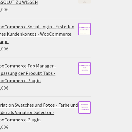
BSOLUT ZU WISSEN
,00
€
oCommerce Social Login - Erstellen
ines Kundenkontos - WooCommerce
ugin
,00
€
ooCommerce Tab Manager -
passung der Produkt Tabs -
ooCommerce Plugin
,00
€
riation Swatches und Fotos - Farbe und
lder als Variation Selector -
ooCommerce Plugin
,00
€