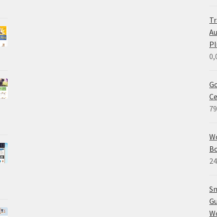
Tr
A
Pl
0,
Go
C
79
W
B
24
Sm
Gu
W