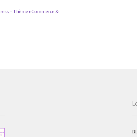
ress – Thème eCommerce &
L
D