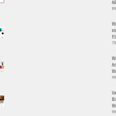
A
89
Wo
e
Pl
79
W
An
W
99
Va
Bi
W
99