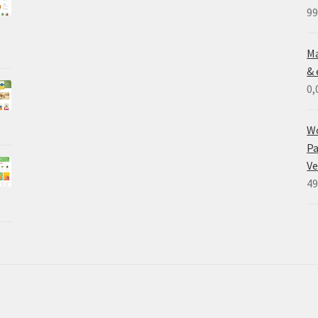
99
Ma
& 
0,
W
Pa
V
49