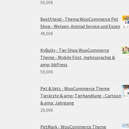
59,00
€
Bestfriend - Thema WooCommerce Pet
Shop - Welpen, Animal Service und Essen
49,00
€
KyBully - Tier Shop WooCommerce
Theme - Mobile First, mehrsprachig &
amp; bbPress
59,00
€
Pet & Vets - WooCommerce Theme
Tierärzte & amp; Tierhandlung - Cartoon
& amp; Jahrgang
29,00
€
PetMark - WooCommerce Theme