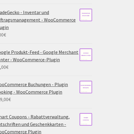
adeGecko - Inventar und
uftragsmanagement - WooCommerce
ugin
00
€
ogle Produkt-Feed - Google Merchant
enter - WooCommerce-Plugin
,00
€
ooCommerce Buchungen - Plugin
ooking - WooCommerce Plugin
9,00
€
art Coupons - Rabattverwaltung,
tschriften und Geschenkkarten -
ooCommerce Plugin