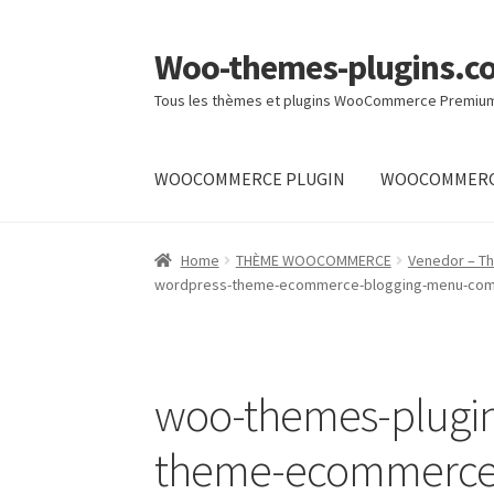
Woo-themes-plugins.c
Skip
Skip
to
to
Tous les thèmes et plugins WooCommerce Premiu
navigation
content
WOOCOMMERCE PLUGIN
WOOCOMMERC
Home
Home
THÈME WOOCOMMERCE
Venedor – T
wordpress-theme-ecommerce-blogging-menu-com
woo-themes-plugi
theme-ecommerce