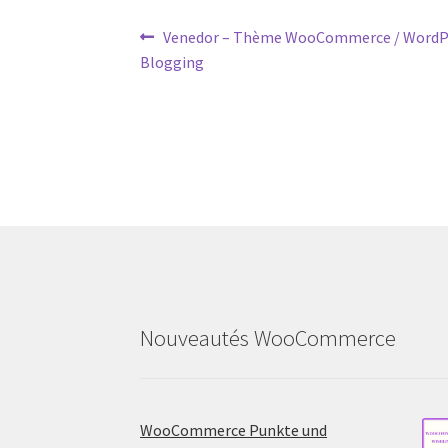
Post
Previous
Venedor – Thème WooCommerce / WordP
post:
Blogging
navigation
Nouveautés WooCommerce
WooCommerce Punkte und