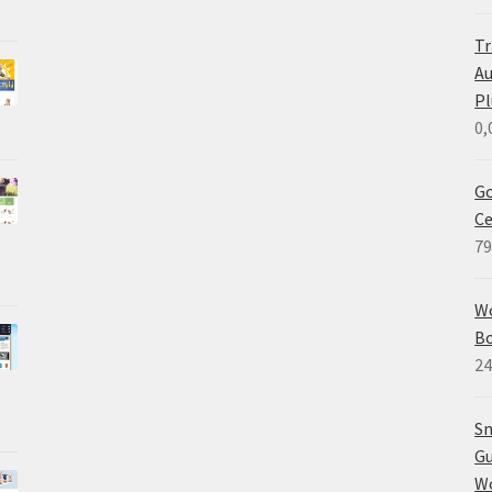
Tr
A
Pl
0,
Go
C
79
W
B
24
Sm
Gu
W