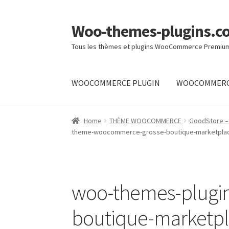
Woo-themes-plugins.c
Skip
Skip
to
to
Tous les thèmes et plugins WooCommerce Premiu
navigation
content
WOOCOMMERCE PLUGIN
WOOCOMMERC
Home
Home
THÈME WOOCOMMERCE
GoodStore –
theme-woocommerce-grosse-boutique-marketplace
woo-themes-plugi
boutique-marketpl