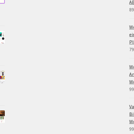
A
89
Wo
e
Pl
79
W
An
W
99
Va
Bi
W
99