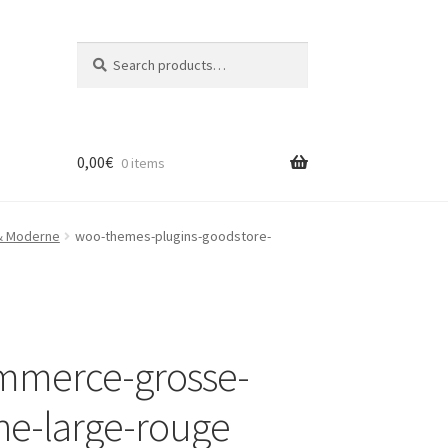
Search
Search
for:
0,00
€
0 items
& Moderne
woo-themes-plugins-goodstore-
mmerce-grosse-
ne-large-rouge