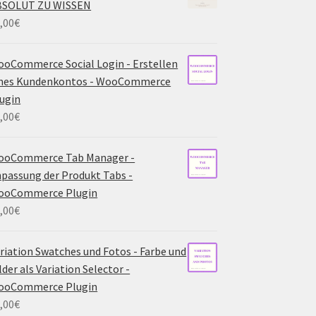
BSOLUT ZU WISSEN
,00
€
oCommerce Social Login - Erstellen
ines Kundenkontos - WooCommerce
ugin
,00
€
ooCommerce Tab Manager -
passung der Produkt Tabs -
ooCommerce Plugin
,00
€
riation Swatches und Fotos - Farbe und
lder als Variation Selector -
ooCommerce Plugin
,00
€