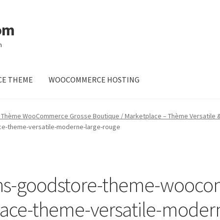
om
m
E THEME
WOOCOMMERCE HOSTING
 Thème WooCommerce Grosse Boutique / Marketplace – Thème Versatile 
-theme-versatile-moderne-large-rouge
ns-goodstore-theme-wooco
ace-theme-versatile-moder