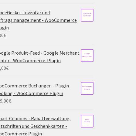
adeGecko - Inventar und
uftragsmanagement - WooCommerce
ugin
00
€
ogle Produkt-Feed - Google Merchant
enter - WooCommerce-Plugin
,00
€
ooCommerce Buchungen - Plugin
ooking - WooCommerce Plugin
9,00
€
art Coupons - Rabattverwaltung,
tschriften und Geschenkkarten -
ooCommerce Plugin