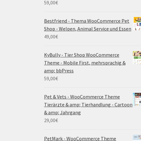
59,00
€
Bestfriend - Thema WooCommerce Pet
Shop - Welpen, Animal Service und Essen
49,00
€
KyBully - Tier Shop WooCommerce
Theme - Mobile First, mehrsprachig &
amp; bbPress
59,00
€
Pet & Vets - WooCommerce Theme
Tierärzte & amp; Tierhandlung - Cartoon
& amp; Jahrgang
29,00
€
PetMark - WooCommerce Theme