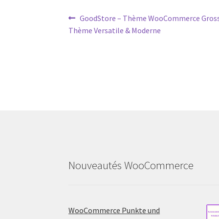
Post
Previous
GoodStore – Thème WooCommerce Grosse 
post:
Thème Versatile & Moderne
navigation
Nouveautés WooCommerce
WooCommerce Punkte und