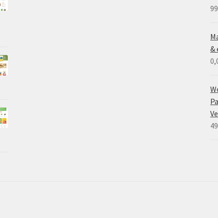
99
Ma
& 
0,
W
Pa
V
49