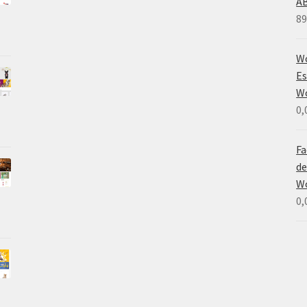
A
89
Wo
Es
W
0,
Fa
de
W
0,