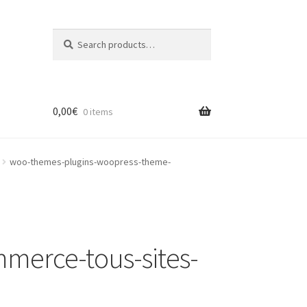
Search
Search
for:
0,00
€
0 items
woo-themes-plugins-woopress-theme-
erce-tous-sites-