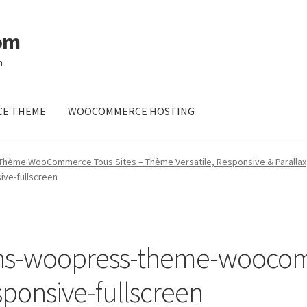
om
m
E THEME
WOOCOMMERCE HOSTING
Thème WooCommerce Tous Sites – Thème Versatile, Responsive & Parallax
ve-fullscreen
ns-woopress-theme-woocomm
sponsive-fullscreen