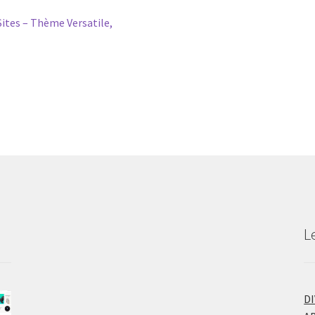
es – Thème Versatile,
L
D