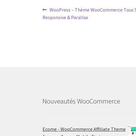
Post
Previous
WooPress – Thème WooCommerce Tous Sit
post:
Responsive & Parallax
navigation
Nouveautés WooCommerce
Ecome - WooCommerce Affiliate Theme