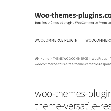
Woo-themes-plugins.c
Skip
Skip
to
to
Tous les thèmes et plugins WooCommerce Premiu
navigation
content
WOOCOMMERCE PLUGIN
WOOCOMMERC
Home
Home
THÈME WOOCOMMERCE
WooPress – 
woocommerce-tous-sites-theme-versatile-responsi
woo-themes-plugi
theme-versatile-re