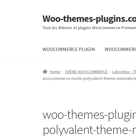
Woo-themes-plugins.c
Skip
Skip
to
to
Tous les thèmes et plugins WooCommerce Premiu
navigation
content
WOOCOMMERCE PLUGIN
WOOCOMMERC
Home
Home
THÈME WOOCOMMERCE
Labomba – Th
woocommerce-mode-polyvalent-theme-minimaliste-
woo-themes-plug
polyvalent-theme-m