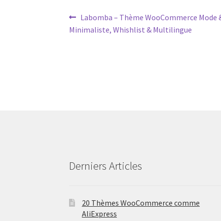
Post
Previous
Labomba – Thème WooCommerce Mode & 
post:
Minimaliste, Whishlist & Multilingue
navigation
Derniers Articles
20 Thèmes WooCommerce comme
AliExpress