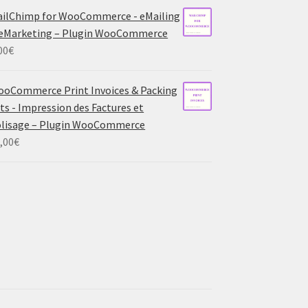
ilChimp for WooCommerce - eMailing
eMarketing – Plugin WooCommerce
00
€
oCommerce Print Invoices & Packing
sts - Impression des Factures et
lisage – Plugin WooCommerce
,00
€