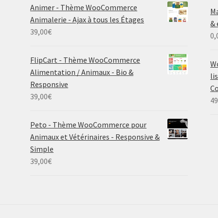
Animer - Thème WooCommerce
Ma
Animalerie - Ajax à tous les Étages
& 
39,00
€
0,
FlipCart - Thème WooCommerce
Wo
Alimentation / Animaux - Bio &
li
Responsive
Co
39,00
€
49
Peto - Thème WooCommerce pour
Animaux et Vétérinaires - Responsive &
Simple
39,00
€