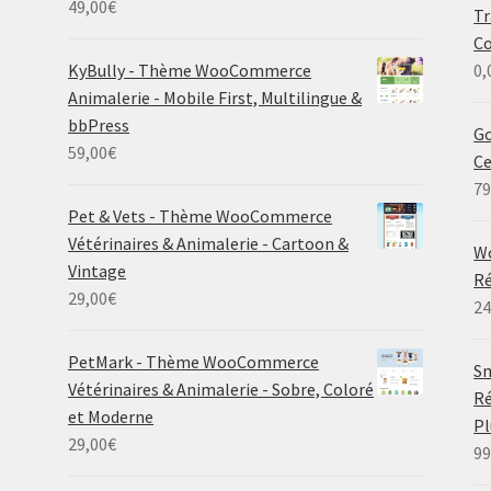
49,00
€
Tr
C
KyBully - Thème WooCommerce
0,
Animalerie - Mobile First, Multilingue &
bbPress
Go
59,00
€
C
79
Pet & Vets - Thème WooCommerce
Vétérinaires & Animalerie - Cartoon &
W
Vintage
Ré
29,00
€
24
PetMark - Thème WooCommerce
Sm
Vétérinaires & Animalerie - Sobre, Coloré
Ré
et Moderne
P
29,00
€
99