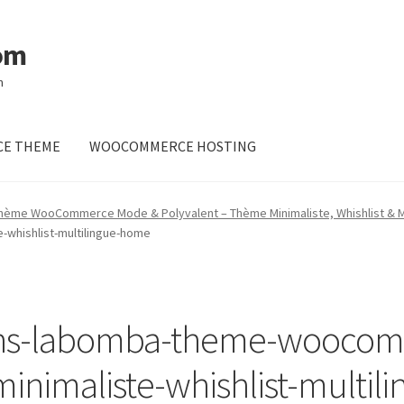
om
m
E THEME
WOOCOMMERCE HOSTING
ème WooCommerce Mode & Polyvalent – Thème Minimaliste, Whishlist & Mu
whishlist-multilingue-home
ins-labomba-theme-wooco
inimaliste-whishlist-multi