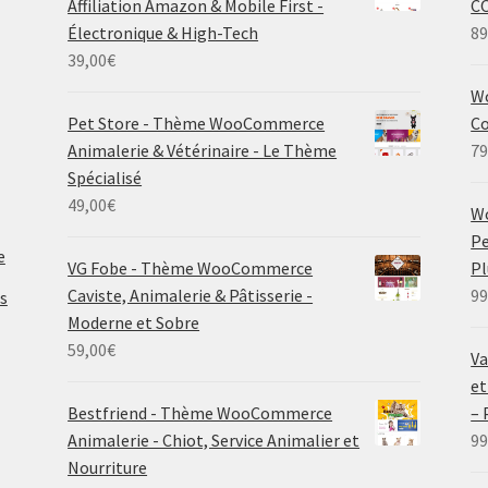
Affiliation Amazon & Mobile First -
C
Électronique & High-Tech
89
39,00
€
Wo
Pet Store - Thème WooCommerce
Co
Animalerie & Vétérinaire - Le Thème
79
Spécialisé
49,00
€
W
Pe
e
VG Fobe - Thème WooCommerce
P
Caviste, Animalerie & Pâtisserie -
99
s
Moderne et Sobre
59,00
€
Va
et
Bestfriend - Thème WooCommerce
–
Animalerie - Chiot, Service Animalier et
99
Nourriture