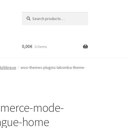
Search
Search
for:
0,00
€
0 items
ltilingue
woo-themes-plugins-labomba-theme-
mmerce-mode-
lingue-home