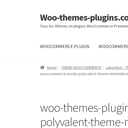
Woo-themes-plugins.c
Skip
Skip
to
to
Tous les thèmes et plugins WooCommerce Premiu
navigation
content
WOOCOMMERCE PLUGIN
WOOCOMMERC
Home
Home
THÈME WOOCOMMERCE
Labomba – Th
woocommerce-mode-polyvalent-theme-minimaliste-
woo-themes-plug
polyvalent-theme-m