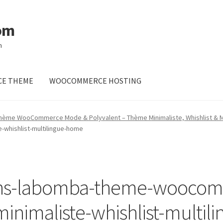
om
m
E THEME
WOOCOMMERCE HOSTING
ème WooCommerce Mode & Polyvalent – Thème Minimaliste, Whishlist & Mu
whishlist-multilingue-home
ins-labomba-theme-wooco
inimaliste-whishlist-multi