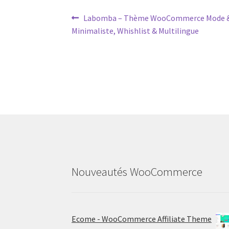
Post
Previous
Labomba – Thème WooCommerce Mode & 
post:
Minimaliste, Whishlist & Multilingue
navigation
Nouveautés WooCommerce
Ecome - WooCommerce Affiliate Theme