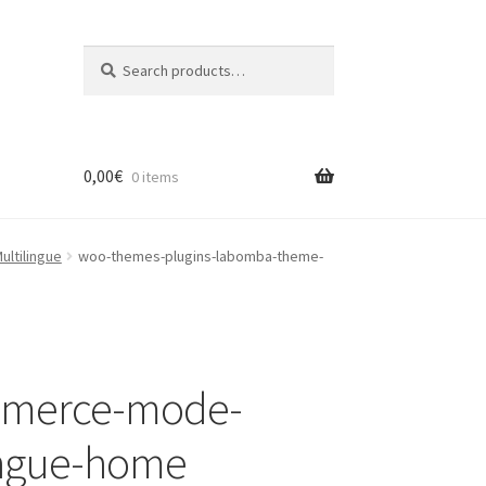
Search
Search
for:
0,00
€
0 items
ltilingue
woo-themes-plugins-labomba-theme-
mmerce-mode-
lingue-home