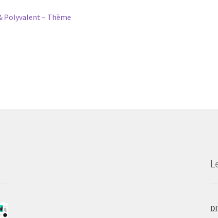
Polyvalent – Thème
L
D