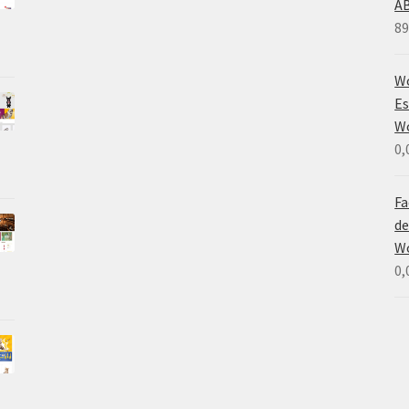
A
89
Wo
Es
W
0,
Fa
de
W
0,