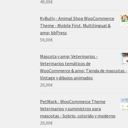
49,00
€
KyBully - Animal Shop WooCommerce
Theme - Mobile First, Multilingual &
amp; bbPress
59,00
€
Mascota y amp; Veterinarios -
Veterinarios temáticos de
WooCommerce & amp; Tienda de mascotas -
Vintage y dibujos animados
29,00
€
PetMark - WooCommerce Theme
Veterinarios y suministros para
mascotas - Sobrio, colorido y moderno
29,00
€