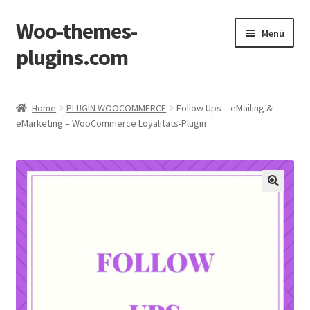
Woo-themes-
Zur
Zum
Menü
Navigation
Inhalt
plugins.com
springen
springen
Start
Home
PLUGIN WOOCOMMERCE
Follow Ups – eMailing &
eMarketing – WooCommerce Loyalitäts-Plugin
Einkaufswagen
Mein Account
Shop
Zur Kasse