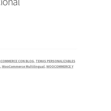
ional
OCOMMERCE CON BLOG
,
TEMAS PERSONALIZABLES
S
,
WooCommerce Multilingual
,
WOOCOMMERCE Y