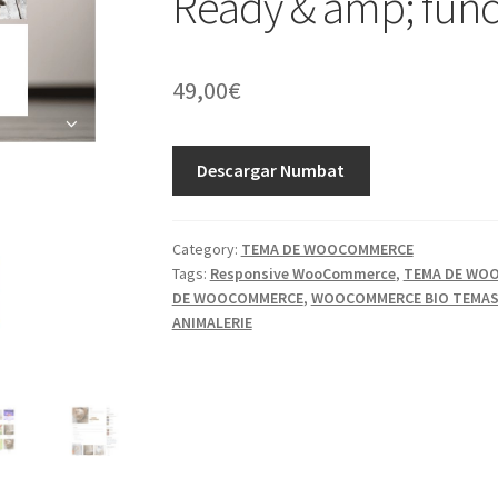
Ready & amp; func
49,00
€
Descargar Numbat
Category:
TEMA DE WOOCOMMERCE
Tags:
Responsive WooCommerce
,
TEMA DE WO
DE WOOCOMMERCE
,
WOOCOMMERCE BIO TEMA
ANIMALERIE