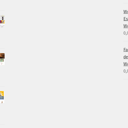
Wo
Es
W
0,
Fa
de
W
0,