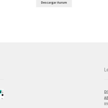
Descargar Aurum
L
D
A
89