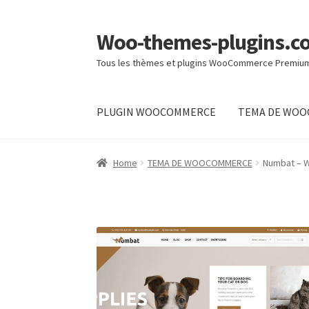
Woo-themes-plugins.c
Ir
Ir
a
al
Tous les thèmes et plugins WooCommerce Premiu
la
contenido
navegación
PLUGIN WOOCOMMERCE
TEMA DE WO
Inicio
Carrito
Confirmar
Mi cuenta
Tienda
Home
TEMA DE WOOCOMMERCE
Numbat – W