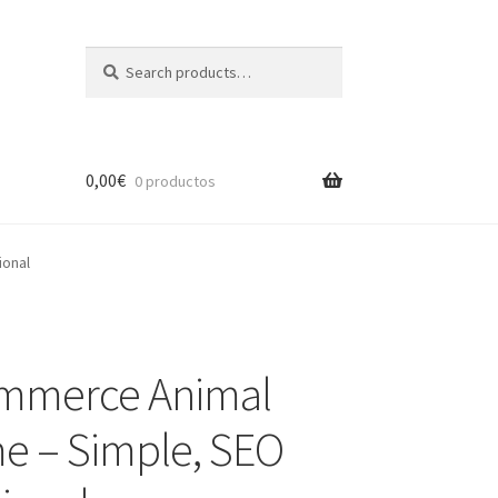
Search
Search
for:
0,00
€
0 productos
ional
mmerce Animal
e – Simple, SEO