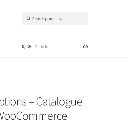
Search
Search
for:
0,00
€
0 article
Options – Catalogue
n WooCommerce