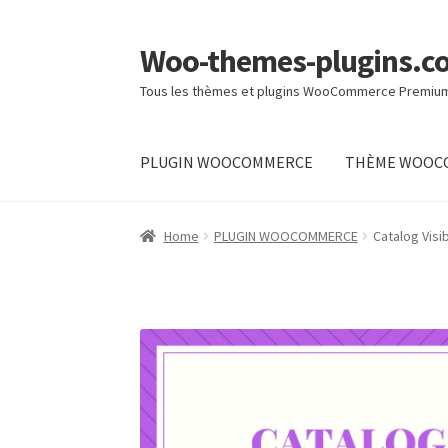
Woo-themes-plugins.c
Aller
Aller
à
au
Tous les thèmes et plugins WooCommerce Premiu
la
contenu
navigation
PLUGIN WOOCOMMERCE
THÈME WOOC
Accueil
Boutique
Commande
Les 20 Meilleur
Home
PLUGIN WOOCOMMERCE
Catalog Visi
Les 20 Meilleurs Thèmes WooCommerce 201