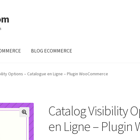
om
m
OMMERCE
BLOG ECOMMERCE
s Templates WooCommerce 2017
bility Options – Catalogue en Ligne – Plugin WooCommerce
7
Mon compte
Panier
Wishlist
Catalog Visibility 
en Ligne – Plugi