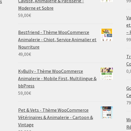
Caviste, Animalerie & Pâtisserie -
99
s
Moderne et Sobre
59,00
€
Va
et
Bestfriend - Thème WooCommerce
–
Animalerie - Chiot, Service Animalier et
99
Nourriture
49,00
€
Tr
C
KyBully - Thème WooCommerce
0,
Animalerie - Mobile First, Multilingue &
bbPress
Go
59,00
€
C
79
Pet & Vets - Thème WooCommerce
Vétérinaires & Animalerie - Cartoon &
W
Vintage
Ré