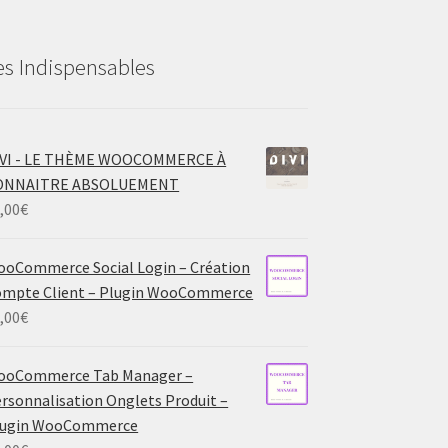
es Indispensables
IVI - LE THÈME WOOCOMMERCE À
ONNAITRE ABSOLUEMENT
,00
€
oCommerce Social Login – Création
mpte Client – Plugin WooCommerce
,00
€
ooCommerce Tab Manager –
rsonnalisation Onglets Produit –
lugin WooCommerce