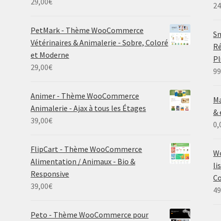
29,00
€
24
PetMark - Thème WooCommerce
Sm
Vétérinaires & Animalerie - Sobre, Coloré
Ré
et Moderne
P
29,00
€
99
Animer - Thème WooCommerce
Ma
Animalerie - Ajax à tous les Étages
& 
39,00
€
0,
FlipCart - Thème WooCommerce
Wo
Alimentation / Animaux - Bio &
li
Responsive
Co
39,00
€
49
Peto - Thème WooCommerce pour