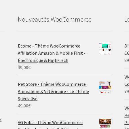
Nouveautés WooCommerce
L
Ecome - Thème WooCommerce
D
Affiliation Amazon & Mobile First -
C
Électronique & High-Tech
89
39,00
€
Wo
Pet Store - Thème WooCommerce
Co
Animalerie & Vétérinaire - Le Thème
79
Spécialisé
49,00
€
W
Pe
e
VG Fobe - Thème WooCommerce
P