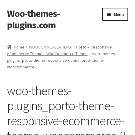
Woo-themes-
Skip
Skip
Menu
to
to
plugins.com
navigation
content
Home
Home
WOOCOMMERCE-THEMA
Porto – Responsive
eCommerce Theme – WooCommerce Theme
woo-themes-
plugins_porto-theme-responsive-ecommerce-theme-
woocommerce-8
woo-themes-
plugins_porto-theme-
responsive-ecommerce-