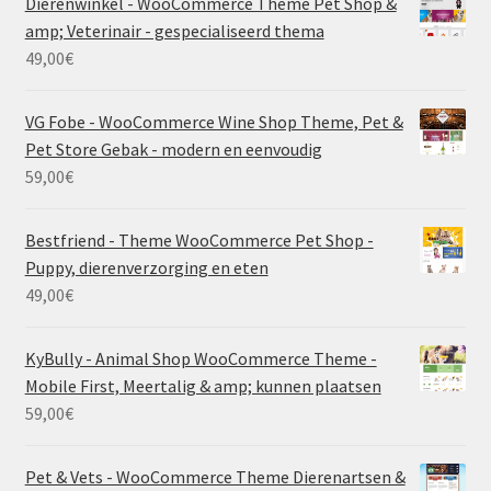
Dierenwinkel - WooCommerce Theme Pet Shop &
amp; Veterinair - gespecialiseerd thema
49,00
€
VG Fobe - WooCommerce Wine Shop Theme, Pet &
Pet Store Gebak - modern en eenvoudig
59,00
€
Bestfriend - Theme WooCommerce Pet Shop -
Puppy, dierenverzorging en eten
49,00
€
KyBully - Animal Shop WooCommerce Theme -
Mobile First, Meertalig & amp; kunnen plaatsen
59,00
€
Pet & Vets - WooCommerce Theme Dierenartsen &