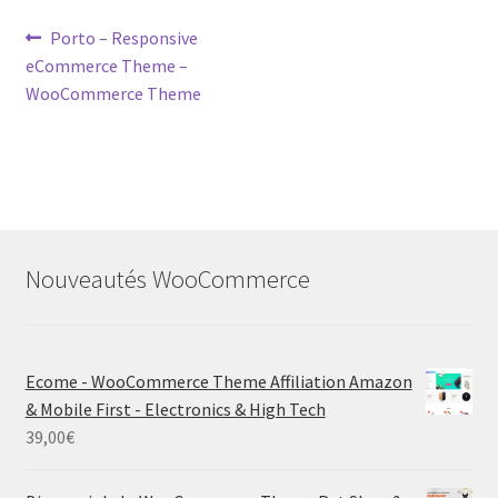
Post
Previous
Porto – Responsive
post:
eCommerce Theme –
navigation
WooCommerce Theme
Nouveautés WooCommerce
Ecome - WooCommerce Theme Affiliation Amazon
& Mobile First - Electronics & High Tech
39,00
€