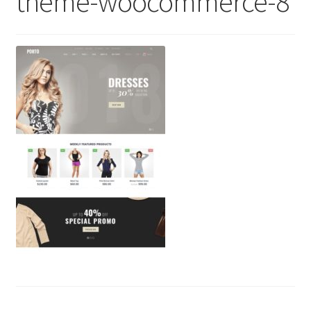
theme-woocommerce-8