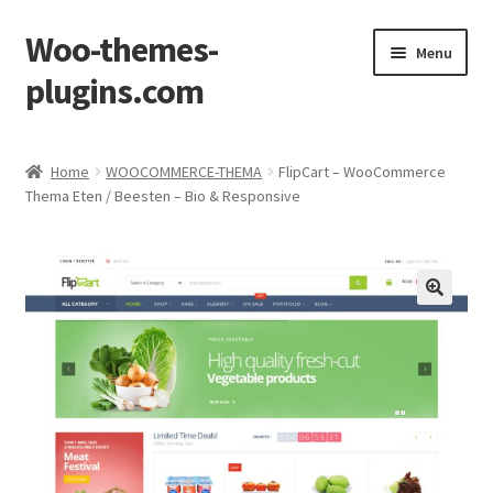
Woo-themes-
Ga
Ga
Menu
door
naar
plugins.com
naar
de
navigatie
inhoud
Home
Home
WOOCOMMERCE-THEMA
FlipCart – WooCommerce
Thema Eten / Beesten – Bio & Responsive
Afronden
Mijn account
Winkel
Winkelkarretje