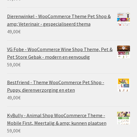
Dierenwinkel - WooCommerce Theme Pet Shop &
amp; Veterinair - gespecialiseerd thema
49,00
€
VG Fobe - WooCommerce Wine Shop Theme, Pet &
Pet Store Gebak - modern en eenvoudig
59,00
€
Bestfriend - Theme WooCommerce Pet Shop -
Puppy, dierenverzorging en eten
49,00
€
KyBully - Animal Shop WooCommerce Theme -
Mobile First, Meertalig & amp; kunnen plaatsen
59,00
€