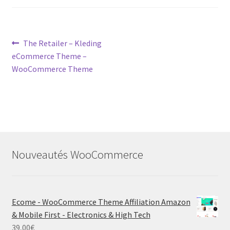
Post
Previous
The Retailer – Kleding
post:
eCommerce Theme –
navigation
WooCommerce Theme
Nouveautés WooCommerce
Ecome - WooCommerce Theme Affiliation Amazon
& Mobile First - Electronics & High Tech
39,00
€