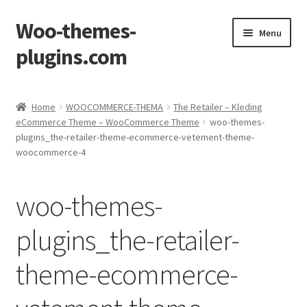
Woo-themes-
Skip
Skip
Menu
to
to
plugins.com
navigation
content
Home
Home
WOOCOMMERCE-THEMA
The Retailer – Kleding
eCommerce Theme – WooCommerce Theme
woo-themes-
plugins_the-retailer-theme-ecommerce-vetement-theme-
woocommerce-4
woo-themes-
plugins_the-retailer-
theme-ecommerce-