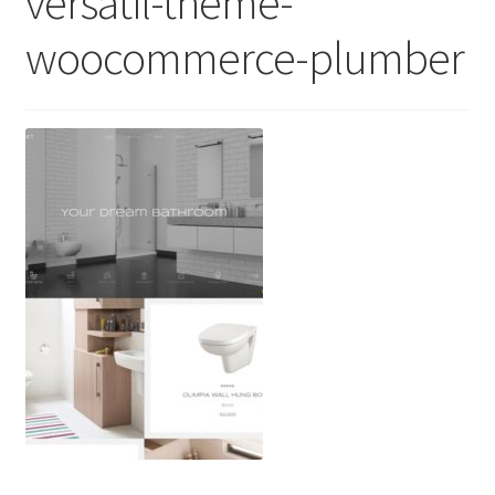
versatil-theme-
woocommerce-plumber