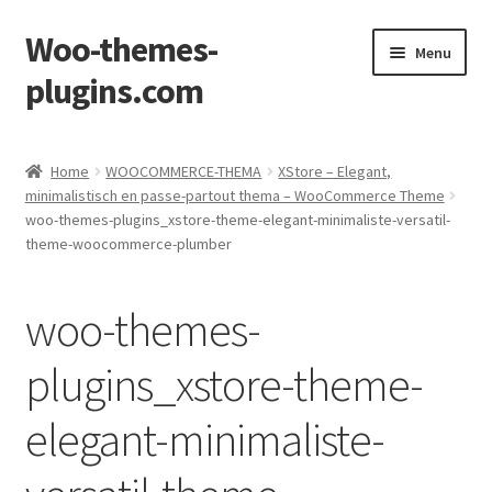
Woo-themes-
Skip
Skip
Menu
to
to
plugins.com
navigation
content
Home
Home
WOOCOMMERCE-THEMA
XStore – Elegant,
minimalistisch en passe-partout thema – WooCommerce Theme
woo-themes-plugins_xstore-theme-elegant-minimaliste-versatil-
theme-woocommerce-plumber
woo-themes-
plugins_xstore-theme-
elegant-minimaliste-