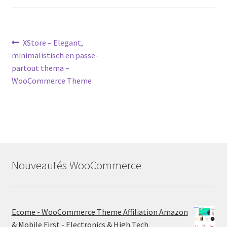
Post
Previous
XStore – Elegant,
post:
minimalistisch en passe-
navigation
partout thema –
WooCommerce Theme
Nouveautés WooCommerce
Ecome - WooCommerce Theme Affiliation Amazon
& Mobile First - Electronics & High Tech