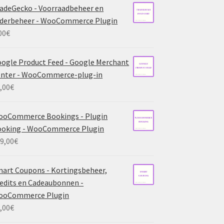
adeGecko - Voorraadbeheer en
derbeheer - WooCommerce Plugin
00
€
ogle Product Feed - Google Merchant
nter - WooCommerce-plug-in
,00
€
ooCommerce Bookings - Plugin
ooking - WooCommerce Plugin
9,00
€
art Coupons - Kortingsbeheer,
edits en Cadeaubonnen -
ooCommerce Plugin
,00
€