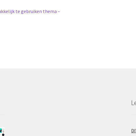
akkelijk te gebruiken thema –
L
D