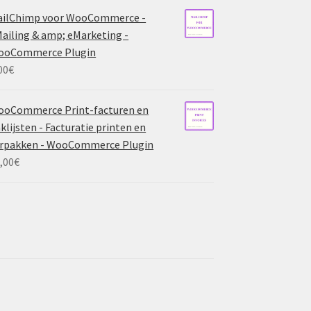
ailChimp voor WooCommerce -
ailing & amp; eMarketing -
ooCommerce Plugin
00
€
ooCommerce Print-facturen en
klijsten - Facturatie printen en
rpakken - WooCommerce Plugin
,00
€