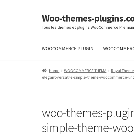
Woo-themes-plugins.c
Skip
Skip
to
to
Tous les thèmes et plugins WooCommerce Premiu
navigation
content
WOOCOMMERCE PLUGIN
WOOCOMMERC
Home
Home
WOOCOMMERCE-THEMA
Royal Theme 
elegant-versatile-simple-theme-woocommerce-un
woo-themes-plugin
simple-theme-wo