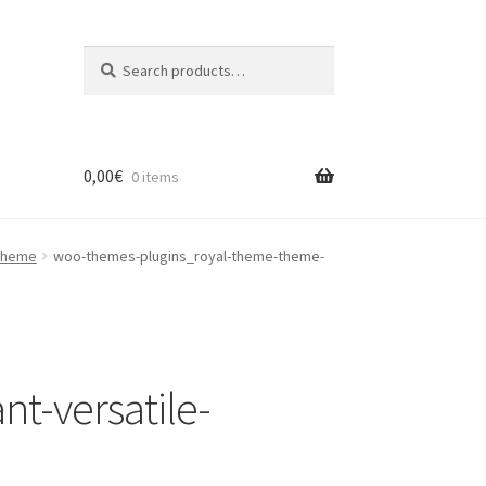
Search
Search
for:
0,00
€
0 items
 Theme
woo-themes-plugins_royal-theme-theme-
t-versatile-