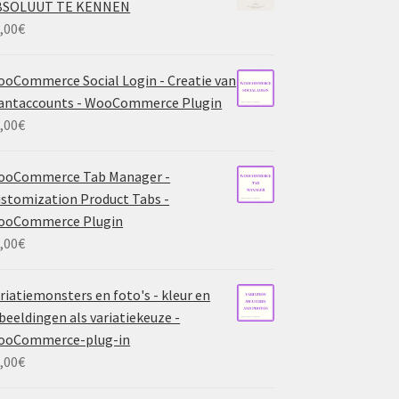
BSOLUUT TE KENNEN
,00
€
oCommerce Social Login - Creatie van
antaccounts - WooCommerce Plugin
,00
€
ooCommerce Tab Manager -
stomization Product Tabs -
ooCommerce Plugin
,00
€
riatiemonsters en foto's - kleur en
beeldingen als variatiekeuze -
ooCommerce-plug-in
,00
€