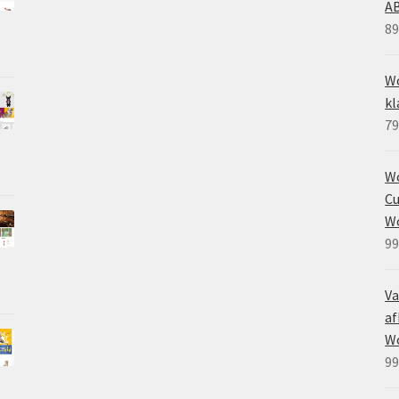
A
89
Wo
kl
79
W
Cu
W
99
Va
af
W
99