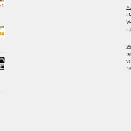
M
eM
W
0,
W
pa
ve
49