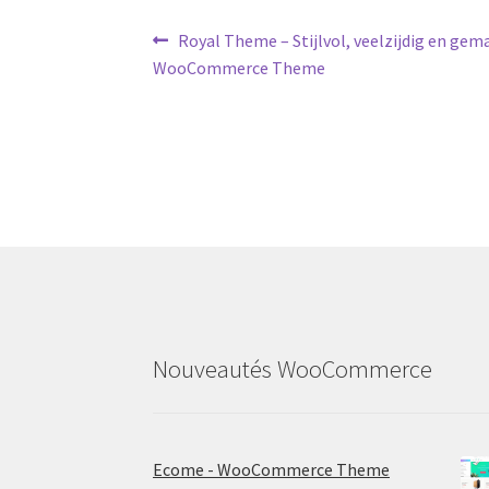
Post
Previous
Royal Theme – Stijlvol, veelzijdig en gem
post:
WooCommerce Theme
navigation
Nouveautés WooCommerce
Ecome - WooCommerce Theme