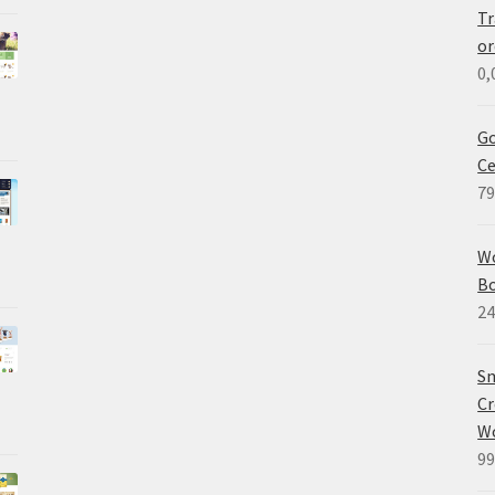
Tr
or
0,
Go
Ce
79
W
B
24
Sm
Cr
W
99