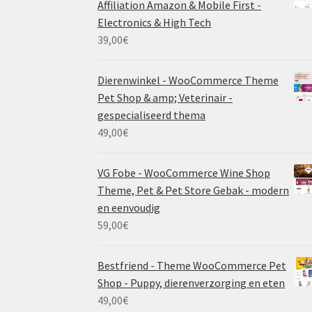
Affiliation Amazon & Mobile First -
Electronics & High Tech
39,00
€
Dierenwinkel - WooCommerce Theme
Pet Shop & amp; Veterinair -
gespecialiseerd thema
49,00
€
VG Fobe - WooCommerce Wine Shop
Theme, Pet & Pet Store Gebak - modern
en eenvoudig
59,00
€
Bestfriend - Theme WooCommerce Pet
Shop - Puppy, dierenverzorging en eten
49,00
€