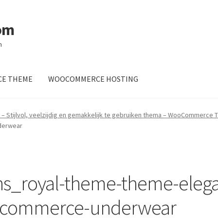
om
m
E THEME
WOOCOMMERCE HOSTING
– Stijlvol, veelzijdig en gemakkelijk te gebruiken thema – WooCommerce
derwear
s_royal-theme-theme-elegan
ocommerce-underwear