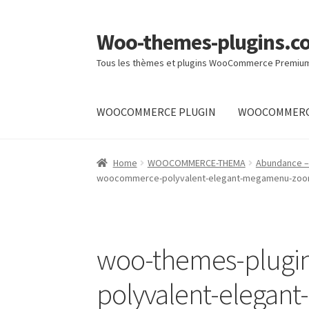
Woo-themes-plugins.c
Skip
Skip
to
to
Tous les thèmes et plugins WooCommerce Premiu
navigation
content
WOOCOMMERCE PLUGIN
WOOCOMMERC
Home
Home
WOOCOMMERCE-THEMA
Abundance –
woocommerce-polyvalent-elegant-megamenu-zoo
woo-themes-plug
polyvalent-elega