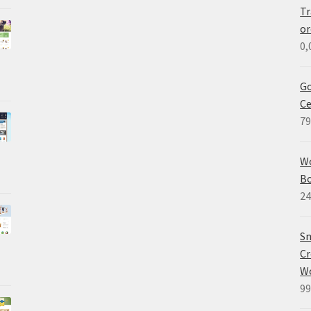
Tr
or
0,
Go
Ce
79
W
B
24
Sm
Cr
W
99