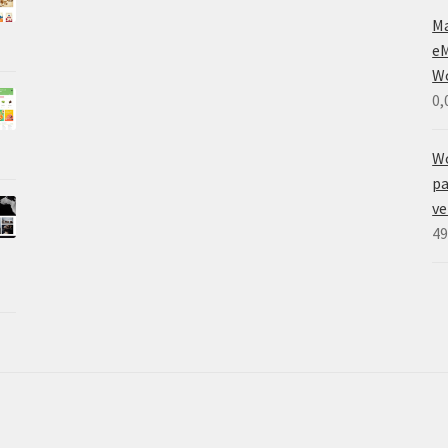
M
eM
W
0,
W
pa
ve
49