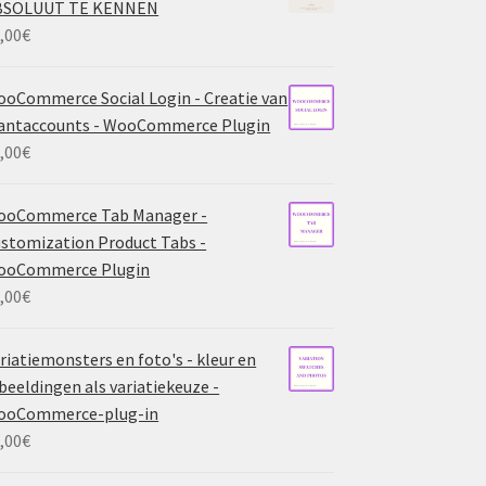
BSOLUUT TE KENNEN
,00
€
oCommerce Social Login - Creatie van
antaccounts - WooCommerce Plugin
,00
€
ooCommerce Tab Manager -
stomization Product Tabs -
ooCommerce Plugin
,00
€
riatiemonsters en foto's - kleur en
beeldingen als variatiekeuze -
ooCommerce-plug-in
,00
€