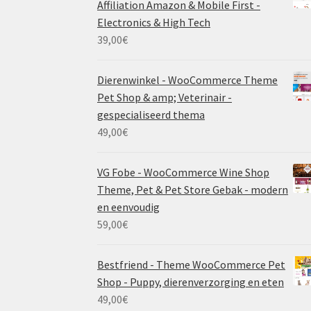
Affiliation Amazon & Mobile First -
Electronics & High Tech
39,00
€
Dierenwinkel - WooCommerce Theme
Pet Shop & amp; Veterinair -
gespecialiseerd thema
49,00
€
VG Fobe - WooCommerce Wine Shop
Theme, Pet & Pet Store Gebak - modern
en eenvoudig
59,00
€
Bestfriend - Theme WooCommerce Pet
Shop - Puppy, dierenverzorging en eten
49,00
€