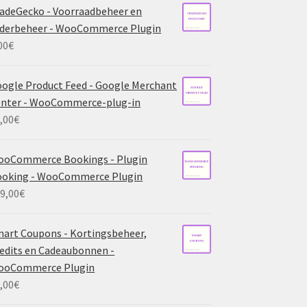
adeGecko - Voorraadbeheer en
derbeheer - WooCommerce Plugin
00
€
ogle Product Feed - Google Merchant
nter - WooCommerce-plug-in
,00
€
ooCommerce Bookings - Plugin
ooking - WooCommerce Plugin
9,00
€
art Coupons - Kortingsbeheer,
edits en Cadeaubonnen -
ooCommerce Plugin
,00
€