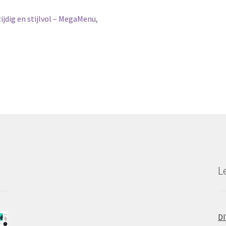
ig en stijlvol – MegaMenu,
L
D