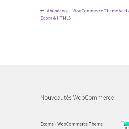
Post
Previous
Abundance – WooCommerce Theme Veelzijd
post:
Zoom & HTML5
navigation
Nouveautés WooCommerce
Ecome - WooCommerce Theme