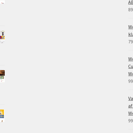
A
89
Wo
kl
79
W
Cu
W
99
Va
af
W
99