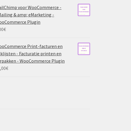
ailChimp voor WooCommerce -
ailing & amp; eMarketing -
ooCommerce Plugin
00
€
ooCommerce Print-facturen en
klijsten - Facturatie printen en
rpakken - WooCommerce Plugin
,00
€