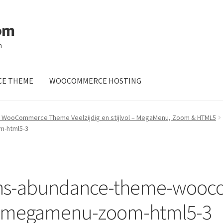
om
m
E THEME
WOOCOMMERCE HOSTING
 WooCommerce Theme Veelzijdig en stijlvol – MegaMenu, Zoom & HTML5
m-html5-3
ins-abundance-theme-wooc
nt-megamenu-zoom-html5-3