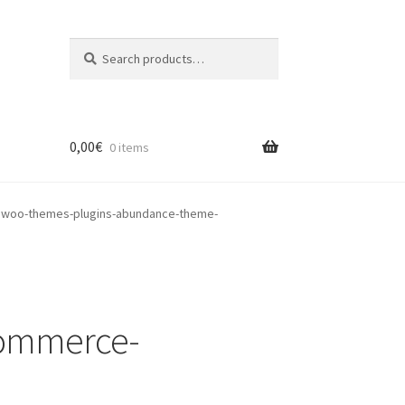
Search
Search
for:
0,00
€
0 items
woo-themes-plugins-abundance-theme-
ommerce-